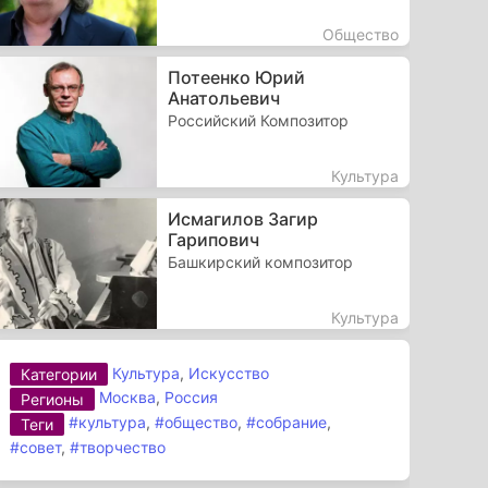
Общество
Потеенко Юрий
Анатольевич
Российский Композитор
Культура
Исмагилов Загир
Гарипович
Башкирский композитор
Культура
Культура
,
Искусство
Категории
Москва
,
Россия
Регионы
#культура
,
#общество
,
#собрание
,
Теги
#совет
,
#творчество