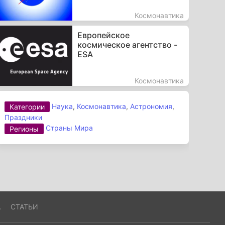
Космонавтика
Европейское
космическое агентство -
ESA
Космонавтика
Наука
,
Космонавтика
,
Астрономия
,
Категории
Праздники
Страны Мира
Регионы
А
СТАТЬИ