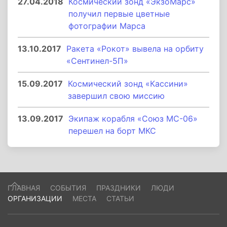
27.04.2018
Космический зонд «ЭкзоМарс»
получил первые цветные
фотографии Марса
13.10.2017
Ракета «Рокот» вывела на орбиту
«Сентинел-5П»
15.09.2017
Космический зонд «Кассини»
завершил свою миссию
13.09.2017
Экипаж корабля «Союз МС-06»
перешел на борт МКС
ГЛАВНАЯ
СОБЫТИЯ
ПРАЗДНИКИ
ЛЮДИ
ОРГАНИЗАЦИИ
МЕСТА
СТАТЬИ