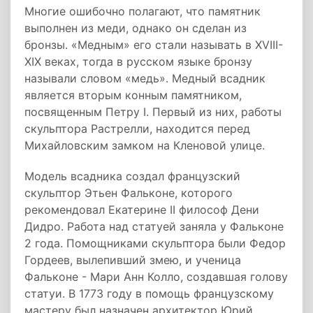
Многие ошибочно полагают, что памятник
выполнен из меди, однако он сделан из
бронзы. «Медным» его стали называть в XVIII-
XIX веках, тогда в русском языке бронзу
называли словом «медь». Медный всадник
является вторым конным памятником,
посвященным Петру I. Первый из них, работы
скульптора Растрелли, находится перед
Михайловским замком на Кленовой улице.
Модель всадника создал французский
скульптор Этьен Фальконе, которого
рекомендовал Екатерине II философ Дени
Дидро. Работа над статуей заняла у Фальконе
2 года. Помощниками скульптора были Федор
Гордеев, вылепивший змею, и ученица
Фальконе - Мари Анн Колло, создавшая голову
статуи. В 1773 году в помощь французскому
мастеру был назначен архитектор Юрий