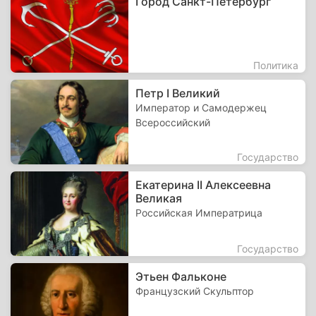
Город Санкт-Петербург
Политика
Петр I Великий
Император и Самодержец
Всероссийский
Государство
Екатерина II Алексеевна
Великая
Российская Императрица
Государство
Этьен Фальконе
Французский Скульптор