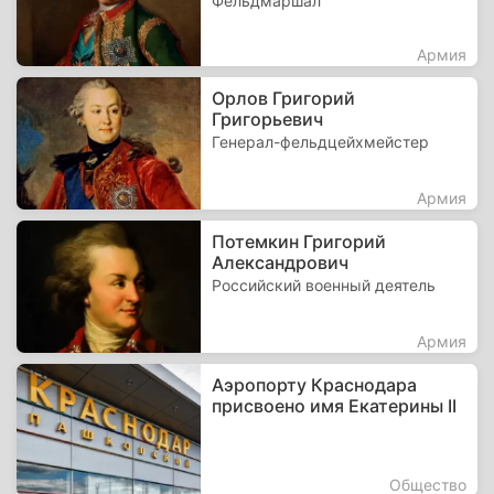
Фельдмаршал
Армия
Орлов Григорий
Григорьевич
Генерал-фельдцейхмейстер
Армия
Потемкин Григорий
Александрович
Российский военный деятель
Армия
Аэропорту Краснодара
присвоено имя Екатерины II
Общество