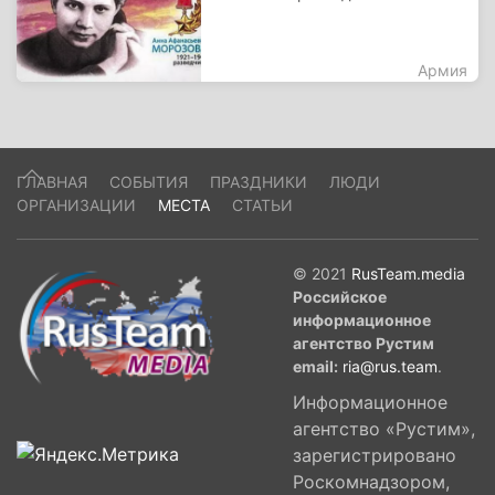
Армия
ГЛАВНАЯ
СОБЫТИЯ
ПРАЗДНИКИ
ЛЮДИ
ОРГАНИЗАЦИИ
МЕСТА
СТАТЬИ
© 2021
RusTeam.media
Российское
информационное
агентство Рустим
email:
ria@rus.team
.
Информационное
агентство «Рустим»,
зарегистрировано
Роскомнадзором,