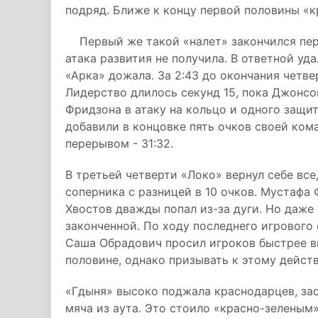
подряд. Ближе к концу первой половины «к
Первый же такой «налет» закончился пере
атака развития не получила. В ответной уд
«Арка» дожала. За 2:43 до окончания четвер
Лидерство длилось секунд 15, пока Джонсо
Фридзона в атаку на кольцо и одного защи
добавили в концовке пять очков своей ком
перерывом - 31:32.
В третьей четверти «Локо» вернул себе все
соперника с разницей в 10 очков. Мустафа
Хвостов дважды попал из-за дуги. Но даже
законченной. По ходу последнего игрового 
Саша Обрадович просил игроков быстрее вы
половине, однако призывать к этому дейст
«Гдыня» высоко поджала краснодарцев, за
мяча из аута. Это стоило «красно-зеленым