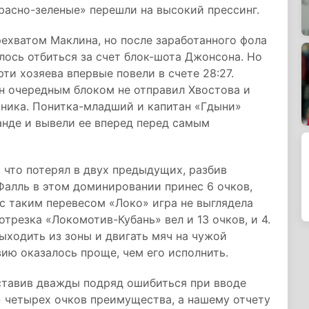
расно-зеленые» перешли на высокий прессинг.
хватом Маклина, но после заработанного фола
алось отбиться за счет блок-шота Джонсона. Но
ти хозяева впервые повели в счете 28:27.
н очередным блоком не отправил Хвостова и
тника. Понитка-младший и капитан «Гдыни»
анде и вывели ее вперед перед самым
, что потерял в двух предыдущих, разбив
 Фалль в этом доминировании принес 6 очков,
 с таким перевесом «Локо» игра не выглядела
отрезка «Локомотив-Кубань» вел и 13 очков, и 4.
ходить из зоны и двигать мяч на чужой
вию оказалось проще, чем его исполнить.
ставив дважды подряд ошибиться при вводе
» четырех очков преимущества, а нашему отчету