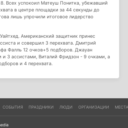
28. Всех успокоил Матеуш Понитка, убежавший
ехвата в центре площадки за 44 секунды до
това лишь упрочили итоговое лидерство
 Уайтхед. Американский защитник принес
ассиста и совершил 3 перехвата. Дмитрий
тафа Фалль 12 очков+5 подборов. Джауан
 и 3 ассистами, Виталий Фридзон - 9 очками, а
одборов и 4 перехвата.
СОБЫТИЯ
ПРАЗДНИКИ
ЛЮДИ
ОРГАНИЗАЦИИ
МЕСТ
edia