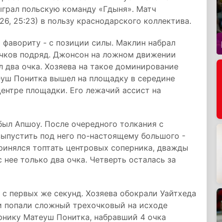
быграл польскую команду «Гдыня». Матч
6:26, 25:23) в пользу краснодарского коллектива.
 фавориту - с позиции силы. Маклин набрал
 очков подряд. Джонсон на ложном движении
л два очка. Хозяева на такое доминирование
еуш Понитка вышел на площадку в середине
центре площадки. Его лежачий ассист на
был Апшоу. После очередного толкания с
пустить под него по-настоящему большого -
ринялся топтать центровых соперника, дважды
 нее только два очка. Четверть осталась за
с первых же секунд. Хозяева обокрали Уайтхеда
и попали сложный трехочковый на исходе
ернику Матеуш Понитка, набравший 4 очка