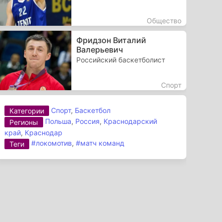
Общество
Фридзон Виталий
Валерьевич
Российский баскетболист
Спорт
Спорт
,
Баскетбол
Категории
Польша
,
Россия
,
Краснодарский
Регионы
край
,
Краснодар
#локомотив
,
#матч команд
Теги