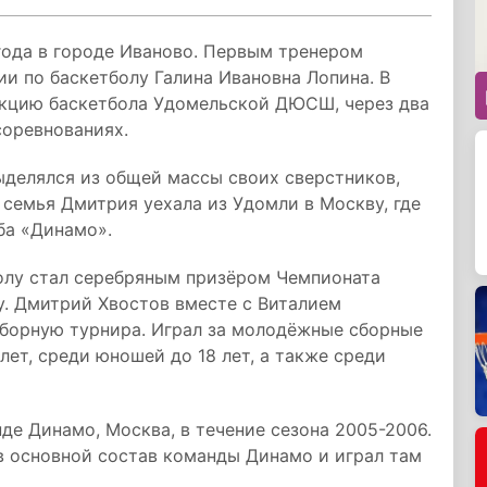
года в городе Иваново. Первым тренером
и по баскетболу Галина Ивановна Лопина. В
екцию баскетбола Удомельской ДЮСШ, через два
соревнованиях.
ыделялся из общей массы своих сверстников,
 семья Дмитрия уехала из Удомли в Москву, где
ба «Динамо».
олу стал серебряным призёром Чемпионата
у. Дмитрий Хвостов вместе с Виталием
борную турнира. Играл за молодёжные сборные
ет, среди юношей до 18 лет, а также среди
е Динамо, Москва, в течение сезона 2005-2006.
в основной состав команды Динамо и играл там