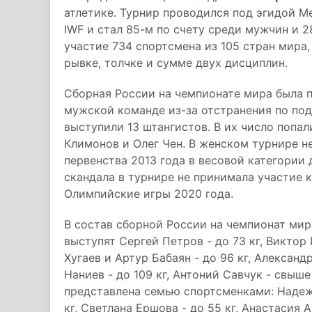
атлетике. Турнир проводился под эгидой 
IWF и стал 85-м по счету среди мужчин и 
участие 734 спортсмена из 105 стран мира
рывке, толчке и сумме двух дисциплин.
Сборная России на чемпионате мира была п
мужской команде из-за отстранения по по
выступили 13 штангистов. В их число попал
Климонов и Олег Чен. В женском турнире н
первенства 2013 года в весовой категории 
скандала в турнире не принимала участие 
Олимпийские игры 2020 года.
В состав сборной России на чемпионат мир
выступят Сергей Петров - до 73 кг, Виктор Г
Хугаев и Артур Бабаян - до 96 кг, Александ
Наниев - до 109 кг, Антоний Савчук - свыше
представлена семью спортсменками: Надежд
кг, Светлана Ершова - до 55 кг, Анастасия А