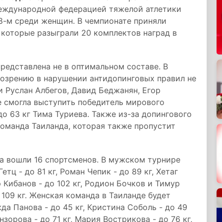
Международной федерацией тяжелой атлетики
28-м среди женщин. В чемпионате приняли
, которые разыграли 20 комплектов наград в
редставлена не в оптимальном составе. В
дозрению в нарушении антидопинговых правил не
и Руслан Албегов, Давид Беджанян, Егор
е смогла выступить победитель мирового
до 63 кг Тима Туриева. Также из-за допингового
команда Таиланда, которая также пропустит
а вошли 16 спортсменов. В мужском турнире
етц - до 81 кг, Роман Чепик - до 89 кг, Хетаг
р Кибанов - до 102 кг, Родион Бочков и Тимур
 109 кг. Женская команда в Таиланде будет
а Панова - до 45 кг, Кристина Соболь - до 49
нзорова - до 71 кг, Мария Вострикова - до 76 кг,