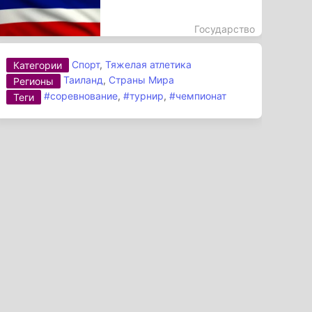
Государство
Спорт
,
Тяжелая атлетика
Категории
Таиланд
,
Страны Мира
Регионы
#соревнование
,
#турнир
,
#чемпионат
Теги