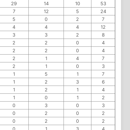
29
14
10
53
7
12
5
24
5
0
2
7
4
4
4
12
3
3
2
8
2
2
0
4
2
2
0
4
2
1
4
7
2
1
0
3
1
5
1
7
1
2
3
6
1
2
1
4
1
0
1
2
0
3
0
3
0
2
0
2
0
2
0
2
0
1
3
4