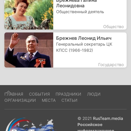
Брежнева Галина
Леонидовна
Общественный деятель
Общество
Брежнев Леонид Ильич
Генеральный секретарь ЦК
КПСС (1966-1982)
Государство
ГЛАВНАЯ
СОБЫТИЯ
ПРАЗДНИКИ
ЛЮДИ
ОРГАНИЗАЦИИ
МЕСТА
СТАТЬИ
© 2021
RusTeam.media
Российское
информационное