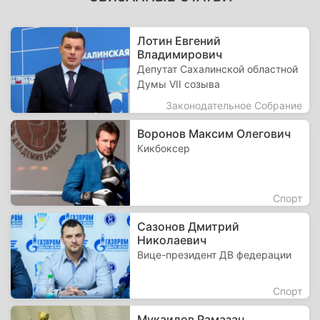
Лотин Евгений
Владимирович
Депутат Сахалинской областной
Думы VII созыва
Законодательное Собрание
Воронов Максим Олегович
Кикбоксер
Спорт
Сазонов Дмитрий
Николаевич
Вице-президент ДВ федерации
Спорт
Мукаилов Рамазан