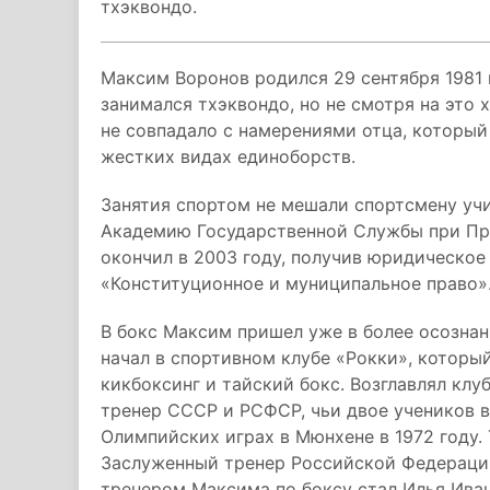
тхэквондо.
Максим Воронов родился 29 сентября 1981 
занимался тхэквондо, но не смотря на это х
не совпадало с намерениями отца, который
жестких видах единоборств.
Занятия спортом не мешали спортсмену учи
Академию Государственной Службы при Пр
окончил в 2003 году, получив юридическое
«Конституционное и муниципальное право»
В бокс Максим пришел уже в более осознанн
начал в спортивном клубе «Рокки», которы
кикбоксинг и тайский бокс. Возглавлял кл
тренер СССР и РСФСР, чьи двое учеников в
Олимпийских играх в Мюнхене в 1972 году. 
Заслуженный тренер Российской Федераци
тренером Максима по боксу стал Илья Иван