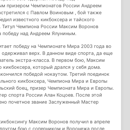
ым призером Чемпионатов России Андреем
встретился с Павлом Воиновым , бой также
едил известного кикбоксера и тайского
. Титул Чемпиона России Максим Воронов
ав победу над Андреем Ялуниным.
читает победу на Чемпионате Мира 2003 года во
х одерживал верх. В данном виде спорта, да еще
затель экстра-класса. В первом бою, Максим
о кикбоксера, который дрался у себя дома.
акончился победой нокаутом. Третий поединок
ального кикбоксера, Чемпиона Мира и Европы
льский боец, призер Чемпионата Мира и Европы.
ер спорта России Алан Коцоев. После этой
оено почетное звание Заслуженный Мастер
кикбоксингу Максим Воронов получил в апреле
в другом бою с соперником и Воронежа после