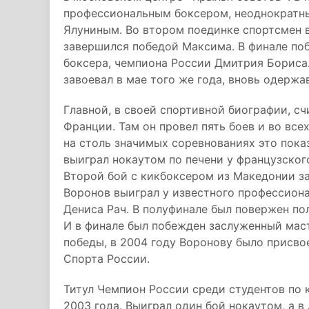
профессиональным боксером, неоднократн
Ялуниным. Во втором поединке спортсмен 
завершился победой Максима. В финале поб
боксера, чемпиона России Дмитрия Бориса
завоевал в мае того же года, вновь одерж
Главной, в своей спортивной биографии, с
Франции. Там он провел пять боев и во все
на столь значимых соревнованиях это пока
выиграл нокаутом по печени у французског
Второй бой с кикбоксером из Македонии з
Воронов выиграл у известного профессион
Дениса Рач. В полуфинале был повержен по
И в финале был побежден заслуженный маст
победы, в 2004 году Воронову было присв
Спорта России.
Титул Чемпион России среди студентов по 
2003 года. Выиграл один бой нокаутом, а 