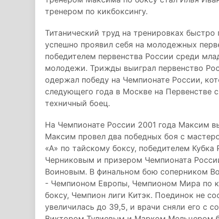
тренером по кикбоксингу.
Титанический труд на тренировках быстро 
успешно проявил себя на молодежных перв
победителем первенства России среди мл
молодежи. Трижды выиграл первенство Ро
одержал победу на Чемпионате России, кот
следующего года в Москве на Первенстве 
техничный боец.
На Чемпионате России 2001 года Максим вы
Максим провел два победных боя с мастеро
«А» по тайскому боксу, победителем Кубка
Черниковым и призером Чемпионата Росси
Воиновым. В финальном бою соперником В
- Чемпионом Европы, Чемпионом Мира по к
боксу, Чемпион лиги Китэк. Поединок не со
увеличилась до 39,5, и врачи сняли его с 
Виктором Тулиевым и Марком Мельцером б