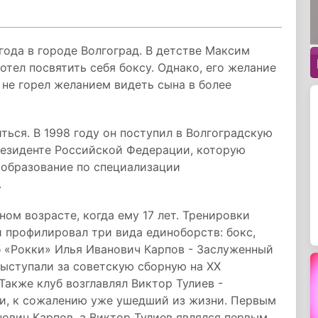
года в городе Волгоград. В детстве Максим
отел посвятить себя боксу. Однако, его желание
 не горел желанием видеть сына в более
ться. В 1998 году он поступил в Волгоградскую
езиденте Российской Федерации, которую
 образование по специализации
.
ом возрасте, когда ему 17 лет. Тренировки
й профилировал три вида единоборств: бокс,
уб «Рокки» Илья Иванович Карпов - Заслуженный
ыступали за советскую сборную на XX
Также клуб возглавлял Виктор Тулиев -
и, к сожалению уже ушедший из жизни. Первым
ович Карпов, а Виктор Тулиев являлся первым