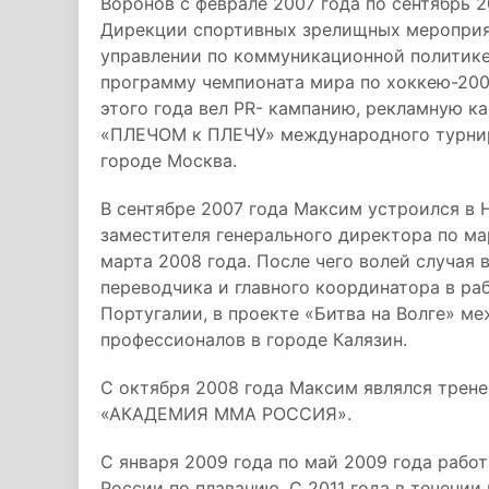
Воронов с феврале 2007 года по сентябрь 
Дирекции спортивных зрелищных мероприят
управлении по коммуникационной политике
программу чемпионата мира по хоккею-2007
этого года вел PR- кампанию, рекламную 
«ПЛЕЧОМ к ПЛЕЧУ» международного турнира
городе Москва.
В сентябре 2007 года Максим устроился в
заместителя генерального директора по м
марта 2008 года. После чего волей случая 
переводчика и главного координатора в ра
Португалии, в проекте «Битва на Волге» ме
профессионалов в городе Калязин.
С октября 2008 года Максим являлся трене
«АКАДЕМИЯ ММА РОССИЯ».
С января 2009 года по май 2009 года раб
России по плаванию. С 2011 года в течени