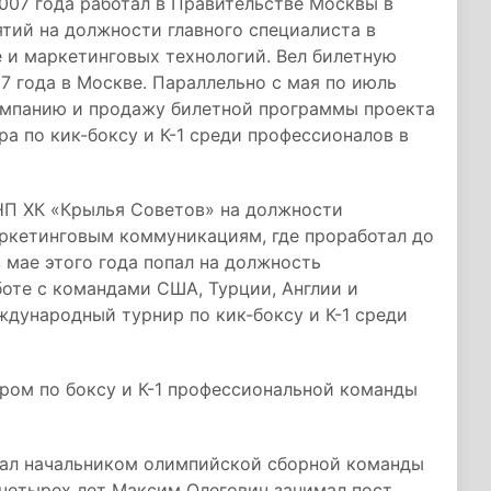
2007 года работал в Правительстве Москвы в
ий на должности главного специалиста в
 и маркетинговых технологий. Вел билетную
 года в Москве. Параллельно с мая по июль
кампанию и продажу билетной программы проекта
 по кик-боксу и К-1 среди профессионалов в
 НП ХК «Крылья Советов» на должности
аркетинговым коммуникациям, где проработал до
в мае этого года попал на должность
боте с командами США, Турции, Англии и
ждународный турнир по кик-боксу и К-1 среди
ром по боксу и К-1 профессиональной команды
отал начальником олимпийской сборной команды
и четырех лет Максим Олегович занимал пост