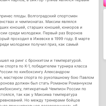
принес плоды. Волгоградский спортсмен
енствах и чемпионатах. Максим являлся
адших юношей, старших юношей, юниоров и
ссии среди молодежи. Первый раз Воронов
орый проходил в Ижевске в 1999 году. В марте
среди молодежи получил приз, как самый
шел на ринг с бронхитом и температурой.
м спорта по К-1, победителем турнира класса
 России по кикбоксингу Александром
и, мастером спорта по рукопашному бою Павлом
оронова должен был стать Романом Романчуком
икбоксингу, пятикратный Чемпион России по
стоялся, так как у Максима температура
соревнований. Но между тренерами бойцов
ыла принципиальная договоренность об