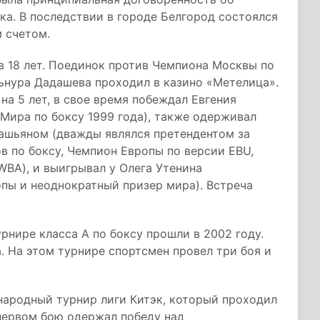
а. В последствии в городе Белгород состоялся
 счетом.
в 18 лет. Поединок против Чемпиона Москвы по
ьнура Дадашева проходил в казино «Метелица».
а 5 лет, в свое время побеждал Евгения
Мира по боксу 1999 года), также одерживал
ашьяном (дважды являлся претендентом за
 по боксу, Чемпион Европы по версии EBU,
BA), и выигрывал у Олега Утенина
пы и неоднократный призер мира). Встреча
нире класса А по боксу прошли в 2002 году.
. На этом турнире спортсмен провел три боя и
народный турнир лиги Китэк, который проходил
первом бою одержал победу над