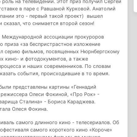
роль на телевидении. Этот приз получил Сергей
тставке в паре с Равшаной Курковой. Анатолий
пании это - первый такой проект) вышел
 и сказал, что снимается второй сезон!
нт Международной ассоциации прокуроров
о приза «за беспристрастное изложение
ял серию фильмов, посвященных Нюрнбергскому
их кино- и фотодокументов, а также
процесса и наших современников. По словам
оказать события, происходившие в то время.
были представлены картины «Геннадий
, режиссера Олеси Фокиной, «Про Рок» -
оварища Сталина» - Бориса Караджева.
тала Олеся Фокина.
иваль самого длинного кино - телесериалов. Об
нофестиваля самого короткого кино «Короче»