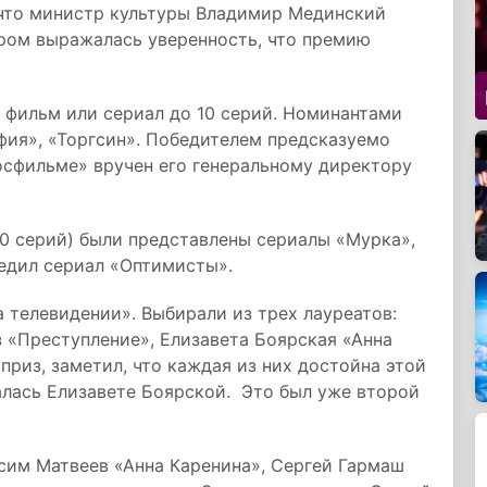
 что министр культуры Владимир Мединский
ором выражалась уверенность, что премию
 фильм или сериал до 10 серий. Номинантами
фия», «Торгсин». Победителем предсказуемо
осфильме» вручен его генеральному директору
0 серий) были представлены сериалы «Мурка»,
бедил сериал «Оптимисты».
 телевидении». Выбирали из трех лауреатов:
 «Преступление», Елизавета Боярская «Анна
приз, заметил, что каждая из них достойна этой
талась Елизавете Боярской. Это был уже второй
ксим Матвеев «Анна Каренина», Сергей Гармаш