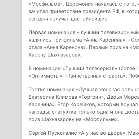
«Мосфильма». Церемония началась с того,
зачитал приветствие президента РФ, в кот
сегодня получат достойнейшие.
Первая номинация - лучший телевизионный
являлись три фильма «Анна Каренина», «Со
стала «Анна Каренина». Первый приз на «М
Карену Шахназарову.
В номинации «Лучший телесериал» (более 1
«Оптимисты», «Таинственная страсть». По
Третья номинация «Лучшая женская роль на
Екатерина Климова «Торгсин», Дарья Мороз
Каренина». Егор Корешков, который вручал 
награды, статуэтка только одна и она дос
приз Шахназарову на «Мосфильме».
Сергей Пускепалис «А у нас во дворе», Ма