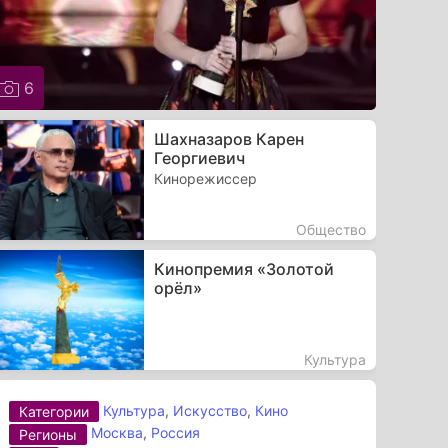
6
Шахназаров Карен
Георгиевич
Кинорежиссер
Общество
Кинопремия «Золотой
орёл»
Культура
Культура
,
Искусство
,
Кино
Категории
Москва
,
Россия
Регионы