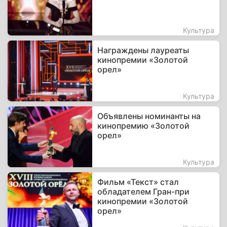
Культура
Награждены лауреаты
кинопремии «Золотой
орел»
Культура
Объявлены номинанты на
кинопремию «Золотой
орел»
Культура
Фильм «Текст» стал
обладателем Гран-при
кинопремии «Золотой
орел»