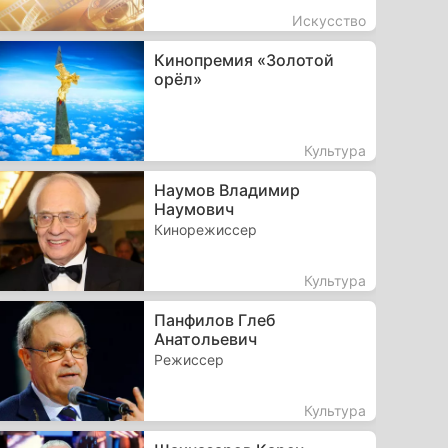
Искусство
Кинопремия «Золотой
орёл»
Культура
Наумов Владимир
Наумович
Кинорежиссер
Культура
Панфилов Глеб
Анатольевич
Режиссер
Культура