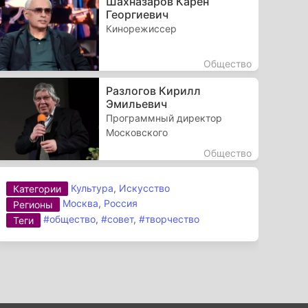
Шахназаров Карен
Георгиевич
Кинорежиссер
Общество
Разлогов Кирилл
Эмильевич
Программный директор
Московского
Общество
Культура
,
Искусство
Категории
Москва
,
Россия
Регионы
#общество
,
#совет
,
#творчество
Теги