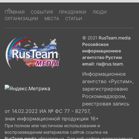
ГЛАВНАЯ
СОБЫТИЯ
ПРАЗДНИКИ
ЛЮДИ
ОРГАНИЗАЦИИ
МЕСТА
СТАТЬИ
© 2021
RusTeam.media
Российское
информационное
агентство Рустим
email:
ria@rus.team
.
Информационное
агентство «Рустим»,
зарегистрировано
Роскомнадзором,
реестровая запись
от 14.02.2022 ИА № ФС 77 - 82757,
знак информационной продукции 16+
При полном или частичном использовании и
воспроизведении материалов сайтов ссылка на
RusTeam.media
обязательна. Для веб-сайтов интерактивная