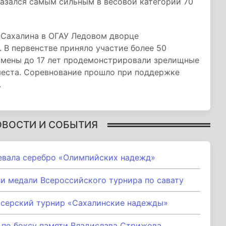
казался самым сильным в весовой категории 70
Сахалина в ОГАУ Ледовом дворце
 В первенстве приняло участие более 50
смены до 17 лет продемонстрировали зрелищные
места. Соревнование прошло при поддержке
.
ОВОСТИ И СОБЫТИЯ
евала серебро «Олимпийских надежд»
и медали Всероссийского турнира по савату
серский турнир «Сахалинские надежды»
 по боксу памяти Владислава Стрижова