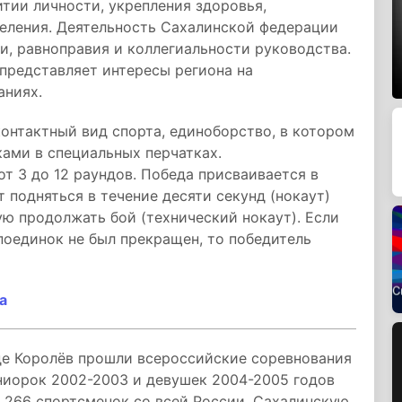
тии личности, укрепления здоровья,
еления. Деятельность Сахалинской федерации
и, равноправия и коллегиальности руководства.
представляет интересы региона на
аниях.
онтактный вид спорта, единоборство, в котором
ками в специальных перчатках.
т 3 до 12 раундов. Победа присваивается в
т подняться в течение десяти секунд (нокаут)
ую продолжать бой (технический нокаут). Если
поединок не был прекращен, то победитель
а
е Королёв прошли всероссийские соревнования
иорок 2002-2003 и девушек 2004-2005 годов
 266 спортсменок со всей России. Сахалинскую