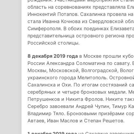
область на соревнованиях представляла Ели
Иннокентий Потапов. Сахалинка провела на
стала Иванна Кочнова из Свердловской обл
Симферополя. В обоих поединках Елизавета
представительница островного региона про
Российской столицы.
8 декабря 2019 года
в Москве прошли кубо
России Александра Соломатина по савату. 
Москвы, Московской, Волгоградской, Волог
украинского города Мелитополь. Островно
Сахалинска и Охи. По итогам состязаний с
серебряных и четыре бронзовых медали. М
Петрушенков и Никита Фролов. Никите такж
Серебро завоевали Андрей Чупин, Тимур К
Владимир Тяло. Бронзовыми призёрами сор
Автаев, Иван Маслов и Степан Решетов.
1 декабря 2019 года
на Сахалине завершило