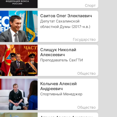
Спорт
Саитов Олег Элекпаевич
Депутат Сахалинской
областной Думы (2017-н.в.)
Государство
Слищук Николай
Алексеевич
Преподаватель СахГТИ
Общество
Колычев Алексей
Андреевич
Спортивный Менеджер
Общество