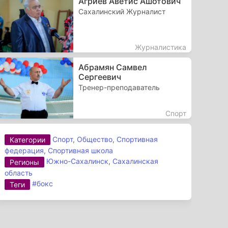
Агриев Аветис Ашотович
Сахалинский Журналист
Журналистика
Абрамян Самвел
Сергеевич
Тренер-преподаватель
Спорт
Спорт
,
Общество
,
Спортивная
Категории
федерация
,
Спортивная школа
Южно-Сахалинск
,
Сахалинская
Регионы
область
#бокс
Теги