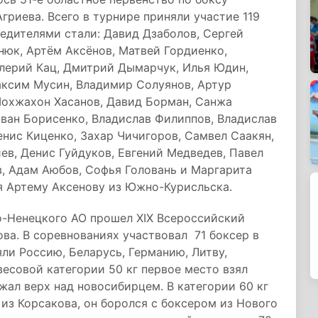
гриева. Всего в турнире приняли участие 119
бедителями стали: Давид Дзаболов, Сергей
нюк, Артём Аксёнов, Матвей Гордиенко,
алерий Кац, Дмитрий Дымарчук, Илья Юдин,
ксим Мусин, Владимир Солуянов, Артур
Шохжахон Хасанов, Давид Борман, Санжа
Иван Борисенко, Владислав Филиппов, Владислав
нис Киценко, Захар Чичигоров, Самвел Саакян,
ев, Денис Гуйдуков, Евгений Медведев, Павел
в, Адам Аюбов, Софья Головань и Маргарита
я Артему Аксенову из Южно-Курисльска.
-Ненецкого АО прошел XIX Всероссийский
ва. В соревнованиях участвовал 71 боксер в
ли Россию, Беларусь, Германию, Литву,
весовой категории 50 кг первое место взял
жал верх над новосибирцем. В категории 60 кг
из Корсакова, он боролся с боксером из Нового