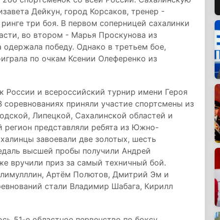
завета Дейкун, город Корсаков, тренер -
 ринге три боя. В первом соперницей сахалинки
асти, во втором - Марья Проскунова из
 одержала победу. Однако в третьем бое,
играла по очкам Ксении Олеференко из
к России и всероссийский турнир имени Героя
В соревнованиях приняли участие спортсмены из
одской, Липецкой, Сахалинской областей и
й регион представляли ребята из Южно-
ахалинцы завоевали две золотых, шесть
едаль высшей пробы получили Андрей
е вручили приз за самый техничный бой.
алимулллин, Артём Полютов, Дмитрий Эм и
евнований стали Владимир Шабага, Кирилл
сь 51-е областное первенство по боксу