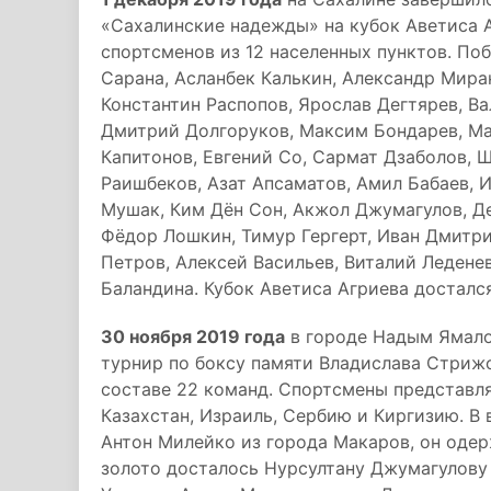
«Сахалинские надежды» на кубок Аветиса А
спортсменов из 12 населенных пунктов. По
Сарана, Асланбек Калькин, Александр Мира
Константин Распопов, Ярослав Дегтярев, В
Дмитрий Долгоруков, Максим Бондарев, Ма
Капитонов, Евгений Со, Сармат Дзаболов, 
Раишбеков, Азат Апсаматов, Амил Бабаев, 
Мушак, Ким Дён Сон, Акжол Джумагулов, Де
Фёдор Лошкин, Тимур Гергерт, Иван Дмитри
Петров, Алексей Васильев, Виталий Ледене
Баландина. Кубок Аветиса Агриева досталс
30 ноября 2019 года
в городе Надым Ямало
турнир по боксу памяти Владислава Стрижо
составе 22 команд. Спортсмены представля
Казахстан, Израиль, Сербию и Киргизию. В 
Антон Милейко из города Макаров, он одер
золото досталось Нурсултану Джумагулову 