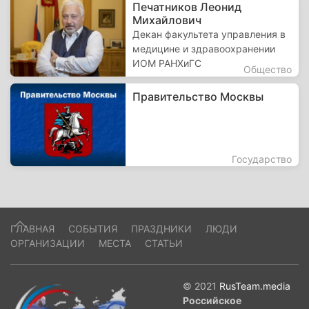
Печатников Леонид
Михайлович
Декан факультета управления в
медицине и здравоохранении
ИОМ РАНХиГС
Общество
Правительство Москвы
Государство
ГЛАВНАЯ
СОБЫТИЯ
ПРАЗДНИКИ
ЛЮДИ
ОРГАНИЗАЦИИ
МЕСТА
СТАТЬИ
© 2021
RusTeam.media
Российское