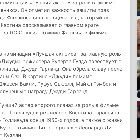
 номинации «Лучший актер» за роль в фильме
Феникса. Он отметил важность защиты прав
а Филлипса снят по сценарию, который он
Картина рассказывает о главном враге
ства DC Comics. Помимо Феникса в фильме
в номинации «Лучшая актриса» за главную роль
«Джуди» режиссера Руперта Гулда повествует о
лливуда Джуди Гарланд. Она обрела славу после
раны Оз». В картине «Джуди» помимо
 Джесси Бакли, Руфус Сьюэлл, Майкл Гэмбон и
полученную награду Джуди Гарланд.
учший актер второго плана» за роль в фильме
в... Голливуде» режиссера Квентина Тарантино
о Голливуде конца 1960-х годов, а также о жизни
 Бута. Помимо Питта, в ролях - Леонардо Ди
т Куэлли.