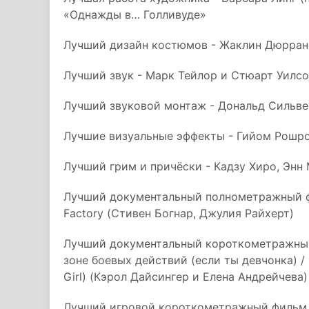
«Однажды в… Голливуде»
Лучший дизайн костюмов - Жаклин Дюрран
Лучший звук - Марк Тейлор и Стюарт Уилсон
Лучший звуковой монтаж - Дональд Сильвест
Лучшие визуальные эффекты - Гийом Рошрон
Лучший грим и причёски - Кадзу Хиро, Энн
Лучший документальный полнометражный фи
Factory (Стивен Богнар, Джулия Райхерт)
Лучший документальный короткометражный 
зоне боевых действий (если ты девчонка) / Le
Girl) (Кэрол Дайсингер и Елена Андрейчева)
Лучший игровой короткометражный фильм -