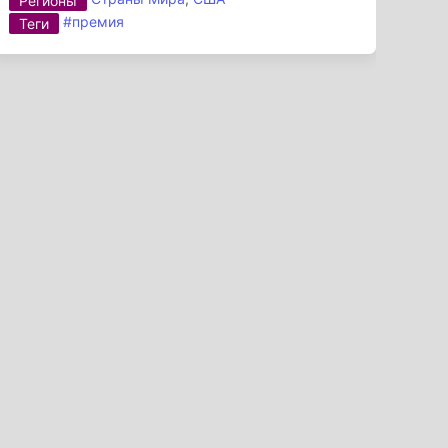
Регионы
#премия
Теги