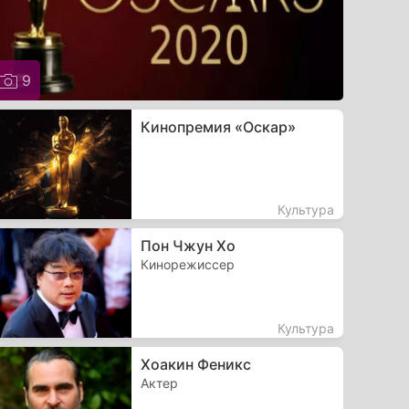
9
Кинопремия «Оскар»
Культура
Пон Чжун Хо
Кинорежиссер
Культура
Хоакин Феникс
Актер