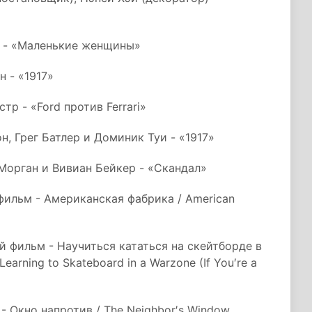
 - «Маленькие женщины»
 - «1917»
р - «Ford против Ferrari»
, Грег Батлер и Доминик Туи - «1917»
 Морган и Вивиан Бейкер - «Скандал»
льм - Американская фабрика / American
фильм - Научиться кататься на скейтборде в
arning to Skateboard in a Warzone (If You′re a
 Окно напротив / The Neighbor′s Window