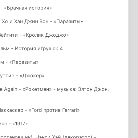
 - «Брачная история»
 Хо и Хан Джин Вон - «Паразиты»
Вайтити - «Кролик Джоджо»
ьм - История игрушек 4
м - «Паразиты»
оуттир - «Джокер»
e Again - «Рокетмен» - музыка: Элтон Джон,
каскер - «Ford против Ferrari»
нс - «1917»
остановщик), Нэнси Хэй (декоратор) -