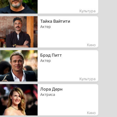
Культура
Тайка Вайтити
Актер
Кино
Брэд Питт
Актер
Культура
Лора Дерн
Актриса
Кино