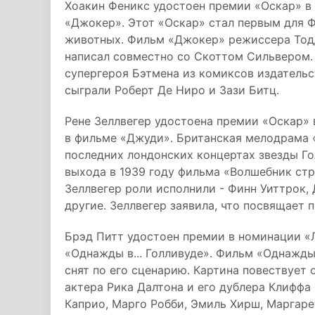
Хоакин Феникс удостоен премии «Оскар» в
«Джокер». Этот «Оскар» стал первым для 
животных. Фильм «Джокер» режиссера Тодд
написал совместно со Скоттом Сильвером. 
супергероя Бэтмена из комиксов издатель
сыграли Роберт Де Ниро и Зази Битц.
Рене Зеллвегер удостоена премии «Оскар» 
в фильме «Джуди». Британская мелодрама 
последних лондонских концертах звезды Го
выхода в 1939 году фильма «Волшебник ст
Зеллвегер роли исполнили - Финн Уиттрок,
другие. Зеллвегер заявила, что посвящает 
Брэд Питт удостоен премии в номинации «Л
«Однажды в... Голливуде». Фильм «Однажды 
снят по его сценарию. Картина повествует 
актера Рика Далтона и его дублера Клиффа
Каприо, Марго Робби, Эмиль Хирш, Маргаре