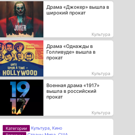
Драма «Джокер» вышла в
широкий прокат
Культура
Драма «Однажды в
Голливуде» вышла в
прокат
Культура
Военная драма «1917»
вышла в российский
прокат
Культура
Культура
,
Кино
Категории
Страны Мира
,
США