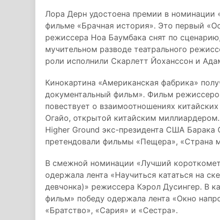
Лора Дерн удостоена премии в номинации «
фильме «Брачная история». Это первый «О
режиссера Ноа Баумбака снят по сценарию,
мучительном разводе театрального режиссе
роли исполнили Скарлетт Йоханссон и Ада
Кинокартина «Американская фабрика» пол
документальный фильм». Фильм режиссеро
повествует о взаимоотношениях китайских 
Огайо, открытой китайским миллиардером
Higher Ground экс-президента США Барака 
претендовали фильмы «Пещера», «Страна м
В смежной номинации «Лучший короткоме
одержала лента «Научиться кататься на ск
девчонка)» режиссера Кэрол Дусингер. В 
фильм» победу одержала лента «Окно напр
«Братство», «Сария» и «Сестра».