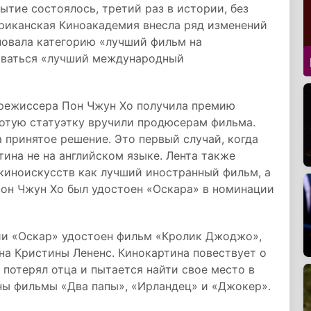
бытие состоялось, третий раз в истории, без
мериканская Киноакадемия внесла ряд изменений
еновала категорию «лучший фильм на
зываться «лучший международный
режиссера Пон Чжун Хо получила премию
отую статуэтку вручили продюсерам фильма.
 принятое решение. Это первый случай, когда
тина не на английском языке. Лента также
иноискусств как лучший иностранный фильм, а
Пон Чжун Хо был удостоен «Оскара» в номинации
ии «Оскар» удостоен фильм «Кролик Джоджо»,
на Кристины Лененс. Кинокартина повествует о
потерял отца и пытается найти свое место в
ны фильмы «Два папы», «Ирландец» и «Джокер».