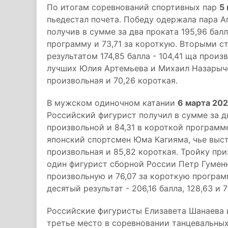
По итогам соревнований спортивных пар
5
пьедестал почета. Победу одержала пара 
получив в сумме за два проката 195,96 бал
программу и 73,71 за короткую. Вторыми ст
результатом 174,85 балла - 104,41 ща прои
лучших Юлия Артемьева и Михаил Назарычев,
произвольная и 70,26 короткая.
В мужском одиночном катании
6 марта 20
Российский фигурист получил в сумме за дв
произвольной и 84,31 в короткой программ
японский спортсмен Юма Кагияма, чье высту
произвольная и 85,82 короткая. Тройку пр
один фигурист сборной России Петр Гуменни
произвольную и 76,07 за короткую программ
десятый результат - 206,16 балла, 128,63 и 7
Российские фигуристы Елизавета Шанаева
третье место в соревновании танцевальных 