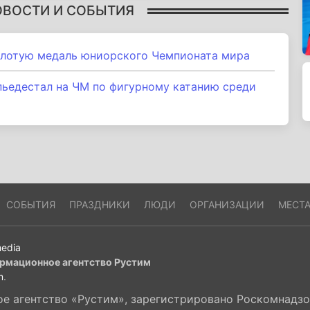
ОВОСТИ И СОБЫТИЯ
олотую медаль юниорского Чемпионата мира
пьедестал на ЧМ по фигурному катанию среди
СОБЫТИЯ
ПРАЗДНИКИ
ЛЮДИ
ОРГАНИЗАЦИИ
МЕСТ
edia
рмационное агентство Рустим
m
.
 агентство «Рустим», зарегистрировано Роскомнадзор