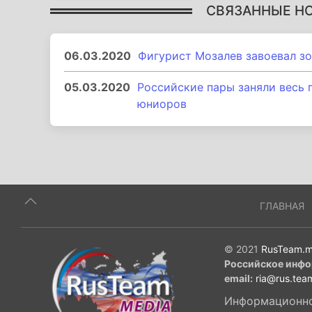
СВЯЗАННЫЕ Н
06.03.2020
Фигурист Мозалев завоевал з
05.03.2020
Российские пары заняли весь 
юниоров
ГЛАВНАЯ
© 2021
RusTeam.m
Российское инфо
email:
ria@rus.tea
Информационное