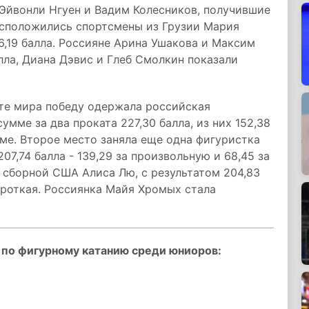
 Эйвонли Нгуен и Вадим Колесников, получившие
расположились спортсмены из Грузии Мария
76,19 балла. Россияне Арина Ушакова и Максим
лла, Диана Дэвис и Глеб Смолкин показали
те мира победу одержала российская
умме за два проката 227,30 балла, из них 152,38
мме. Второе место заняла еще одна фигуристка
07,74 балла - 139,29 за произвольную и 68,45 за
 сборной США Алиса Лю, с результатом 204,83
короткая. Россиянка Майя Хромых стала
 по фигурному катанию среди юниоров: