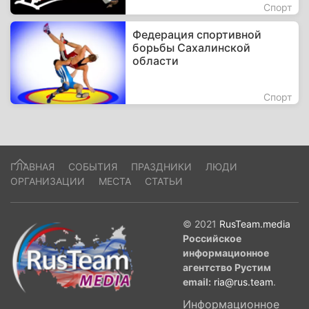
Спорт
Федерация спортивной
борьбы Сахалинской
области
Спорт
ГЛАВНАЯ
СОБЫТИЯ
ПРАЗДНИКИ
ЛЮДИ
ОРГАНИЗАЦИИ
МЕСТА
СТАТЬИ
© 2021
RusTeam.media
Российское
информационное
агентство Рустим
email:
ria@rus.team
.
Информационное