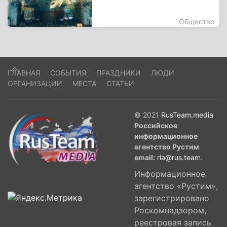
Общество
ГЛАВНАЯ
СОБЫТИЯ
ПРАЗДНИКИ
ЛЮДИ
ОРГАНИЗАЦИИ
МЕСТА
СТАТЬИ
© 2021
RusTeam.media
Российское
информационное
агентство Рустим
email:
ria@rus.team
.
Информационное
агентство «Рустим»,
зарегистрировано
Роскомнадзором,
реестровая запись