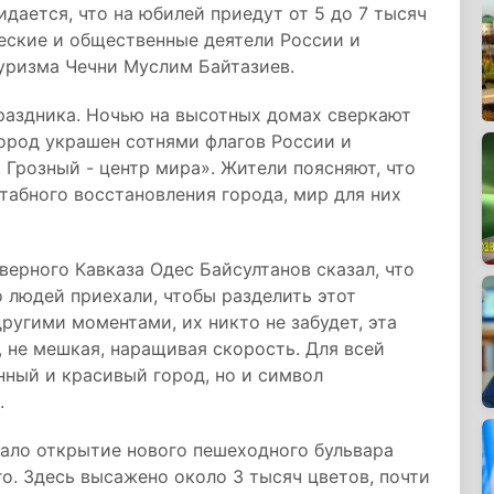
дается, что на юбилей приедут от 5 до 7 тысяч
еские и общественные деятели России и
уризма Чечни Муслим Байтазиев.
раздника. Ночью на высотных домах сверкают
ород украшен сотнями флагов России и
 Грозный - центр мира». Жители поясняют, что
абного восстановления города, мир для них
ерного Кавказа Одес Байсултанов сказал, что
о людей приехали, чтобы разделить этот
другими моментами, их никто не забудет, эта
, не мешкая, наращивая скорость. Для всей
нный и красивый город, но и символ
.
ало открытие нового пешеходного бульвара
о. Здесь высажено около 3 тысяч цветов, почти