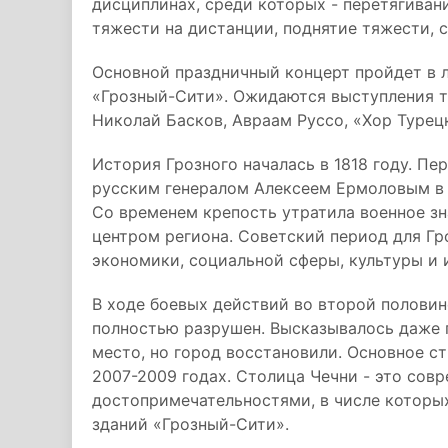
дисциплинах, среди которых - перетягивани
тяжести на дистанции, поднятие тяжести, с
Основной праздничный концерт пройдет в 
«Грозный-Сити». Ожидаются выступления та
Николай Басков, Авраам Руссо, «Хор Турец
История Грозного началась в 1818 году. Пе
русским генералом Алексеем Ермоловым в 
Со временем крепость утратила военное з
центром региона. Советский период для Г
экономики, социальной сферы, культуры и 
В ходе боевых действий во второй половине
полностью разрушен. Высказывалось даже 
место, но город восстановили. Основное с
2007-2009 годах. Столица Чечни - это сов
достопримечательностями, в числе которы
зданий «Грозный-Сити».