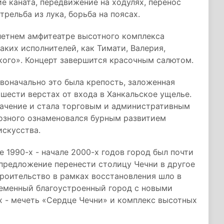
е каната, передвижение на ходулях, перенос
трельба из лука, борьба на поясах.
летнем амфитеатре высотного комплекса
ких исполнителей, как Тимати, Валерия,
кого». Концерт завершится красочным салютом.
рвоначально это была крепость, заложенная
шести верстах от входа в Ханкальское ущелье.
начение и стала торговым и административным
розного ознаменовался бурным развитием
искусства.
 1990-х - начале 2000-х годов город был почти
предложение перенести столицу Чечни в другое
троительство в рамках восстановления шло в
ременный благоустроенный город с новыми
х - мечеть «Сердце Чечни» и комплекс высотных