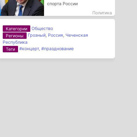
спорта России
Политика
Общество
Категории
Грозный
,
Россия
,
Чеченская
Регионы
Республика
#концерт
,
#празднование
Теги