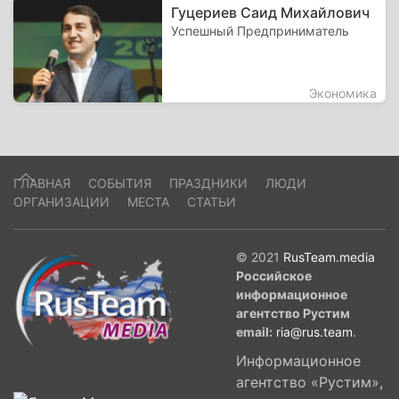
Гуцериев Саид Михайлович
Успешный Предприниматель
Экономика
ГЛАВНАЯ
СОБЫТИЯ
ПРАЗДНИКИ
ЛЮДИ
ОРГАНИЗАЦИИ
МЕСТА
СТАТЬИ
© 2021
RusTeam.media
Российское
информационное
агентство Рустим
email:
ria@rus.team
.
Информационное
агентство «Рустим»,