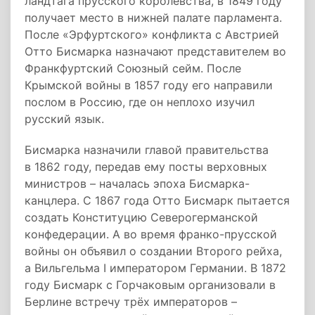
ландтага прусского королевства, в 1849 году
получает место в нижней палате парламента.
После «Эрфуртского» конфликта с Австрией
Отто Бисмарка назначают представителем во
Франкфуртский Союзный сейм. После
Крымской войны в 1857 году его направили
послом в Россию, где он неплохо изучил
русский язык.
Бисмарка назначили главой правительства
в 1862 году, передав ему посты верховных
министров – началась эпоха Бисмарка-
канцлера. С 1867 года Отто Бисмарк пытается
создать Конституцию Северогерманской
конфедерации. А во время франко-прусской
войны он объявил о создании Второго рейха,
а Вильгельма I императором Германии. В 1872
году Бисмарк c Горчаковым организовали в
Берлине встречу трёх императоров –