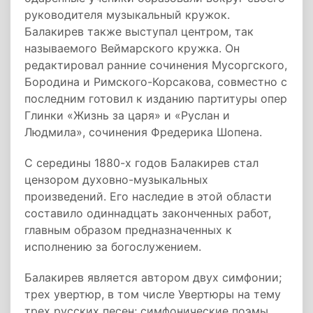
руководителя музыкальный кружок.
Балакирев также выступал центром, так
называемого Веймарского кружка. Он
редактировал ранние сочинения Мусоргского,
Бородина и Римского-Корсакова, совместно с
последним готовил к изданию партитуры опер
Глинки «Жизнь за царя» и «Руслан и
Людмила», сочинения Фредерика Шопена.
С середины 1880-х годов Балакирев стал
цензором духовно-музыкальных
произведений. Его наследие в этой области
составило одиннадцать законченных работ,
главным образом предназначенных к
исполнению за богослужением.
Балакирев является автором двух симфонии;
трех увертюр, в том числе Увертюры на тему
трех русских песен; симфонические поэмы