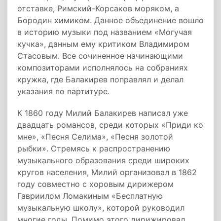
отставке, Римский-Корсаков моряком, а
Бородин химиком. Данное объединение вошло
в историю музыки под названием «Могучая
кучка», данным ему критиком Bладимиром
Стасовым. Все сочиненное начинающими
композиторами исполнялось на собраниях
кружка, где Балакирев поправлял и делал
указания по партитуре.
К 1860 году Милий Балакирев написал уже
двадцать романсов, среди которых «Приди ко
мне», «Песня Селима», «Песня золотой
рыбки». Стремясь к распространению
музыкального образования среди широких
кругов населения, Милий организовал в 1862
году совместно с хоровым дирижером
Гавриилом Ломакиным «Бесплатную
музыкальную школу», которой руководил
многие годы. Помимо этого дирижировал