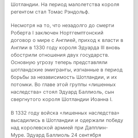
Шотландии. На период малолетства короля
регентом стал Томас Рэндольф.
Несмотря на то, что незадолго до смерти
Роберта I заключен Нортгемптонский
договор о мире с Англией, приход к власти в
Англии в 1330 году короля Эдуарда III вновь
обострили отношения двух государств.
Основную угрозу теперь представляли
шотландские эмигранты, изгнанные в период
борьбы за независимость Шотландии, и их
потомки. Во главе этой группы «лишенных
наследства» стоял Эдуард Баллиоль, сын
свергнутого короля Шотландии Иоанна I.
В 1332 году войска «лишенных наследства»
высадились в Шотландии и одержали победу
над королевской армией при Дапплин-
Муре. Эдуард Баллиоль 24 сентября