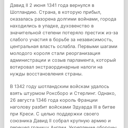
Давид II 2 июня 1341 года вернулся в
Шотландию. Страна, в которую прибыл,
оказалась разорена долгими войнами, города
находились в упадке, духовенство в
значительной степени потеряло престиж из-за
слабого участия в борьбе за независимость,
центральная власть ослабла. Первыми шагами
молодого короля стали реорганизация
администрации и созыв парламента, который
вотировал экстраординарные налоги на
нужды восстановления страны.
В 1342 году шотландским войскам удалось
взять штурмом Роксборо и Стерлинг. Однако,
26 августа 1346 года король Франции
наголову разбит войсками Эдуарда III в битве
при Креси. С целью поддержки своего
союзника Давид II собрал крупную армию и
перешел границу Англии. Укрепление обороны