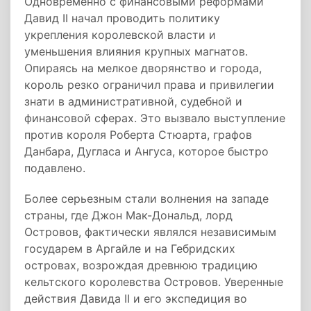
Одновременно с финансовыми реформами
Давид II начал проводить политику
укрепления королевской власти и
уменьшения влияния крупных магнатов.
Опираясь на мелкое дворянство и города,
король резко ограничил права и привилегии
знати в административной, судебной и
финансовой сферах. Это вызвало выступление
против короля Роберта Стюарта, графов
Данбара, Дугласа и Ангуса, которое быстро
подавлено.
Более серьезным стали волнения на западе
страны, где Джон Мак-Дональд, лорд
Островов, фактически являлся независимым
государем в Аргайле и на Гебридских
островах, возрождая древнюю традицию
кельтского королевства Островов. Уверенные
действия Давида II и его экспедиция во