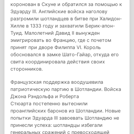
коронован в Скуне и обратился за помощью к
Эдуарду III. Английские войска наголову
разгромили шотландцев в битве при Халидон-
Хилле в 1333 году и захватили Берик-апон-
Туид. Малолетний Давид II вынужден
эмигрировать во Францию, где с почетом
принят при дворе Филиппа VI. Король
обосновался в замке Шато-Гайар, откуда его
свита координировала действия своих
сторонников.
Французская поддержка воодушевила
патриотическую партию в Шотландии. Войска
Джона Рэндольфа и Роберта
Стюарта постепенно вытеснили
проанглийских баронов из Шотландии. Новые
попытки Эдуарда III завоевать Шотландию не
принесли успеха: шотландцы избегали
генеральных сражений с превосходящей