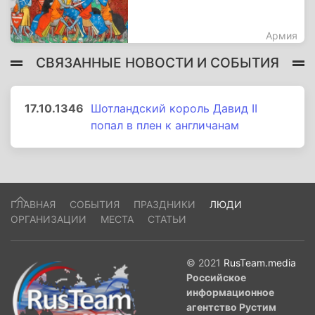
Армия
СВЯЗАННЫЕ НОВОСТИ И СОБЫТИЯ
17.10.1346
Шотландский король Давид II
попал в плен к англичанам
ГЛАВНАЯ
СОБЫТИЯ
ПРАЗДНИКИ
ЛЮДИ
ОРГАНИЗАЦИИ
МЕСТА
СТАТЬИ
© 2021
RusTeam.media
Российское
информационное
агентство Рустим