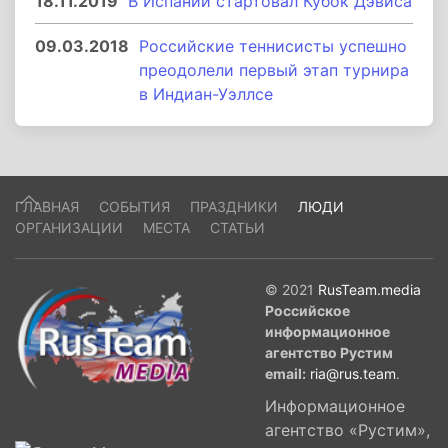
18.11.2019
В Испании стартовал Кубок Дэвиса
09.03.2018
Российские теннисисты успешно
преодолели первый этап турнира
в Индиан-Уэллсе
ГЛАВНАЯ
СОБЫТИЯ
ПРАЗДНИКИ
ЛЮДИ
ОРГАНИЗАЦИИ
МЕСТА
СТАТЬИ
© 2021
RusTeam.media
Российское
информационное
агентство Рустим
email:
ria@rus.team
.
Информационное
агентство «Рустим»,