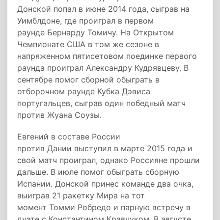
Донской попал в июне 2014 года, сыграв на
Уимблдоне, где проиграл в первом
раунде Бернарду Томичу. На Открытом
Чемпионате США в том же сезоне в
напряженном пятисетовом поединке первого
раунда проиграл Александру Кудрявцеву. В
сентябре помог сборной обыграть в
отборочном раунде Кубка Дэвиса
португальцев, сыграв один победный матч
против Жуана Соузы.
Евгений в составе России
против Дании выступил в марте 2015 года и
свой матч проиграл, однако Россияне прошли
дальше. В июле помог обыграть сборную
Испании. Донской принес команде два очка,
выиграв 21 ракетку Мира на тот
момент Томми Робредо и парную встречу в
дуэте с Константином Кравчуком. В августе