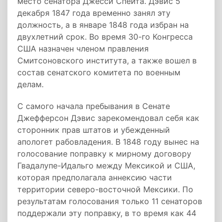
место сенатора Джесси Спейта. Дэвис 5
декабря 1847 года временно занял эту
должность, а в январе 1848 года избран на
двухлетний срок. Во время 30-го Конгресса
США назначен членом правления
Смитсоновского института, а также вошел в
состав сенатского комитета по военным
делам.
С самого начала пребывания в Сенате
Джефферсон Дэвис зарекомендовал себя как
сторонник прав штатов и убежденный
апологет рабовладения. В 1848 году вынес на
голосование поправку к мирному договору
Гвадалупе-Идальго между Мексикой и США,
которая предполагала аннексию части
территории северо-восточной Мексики. По
результатам голосования только 11 сенаторов
поддержали эту поправку, в то время как 44