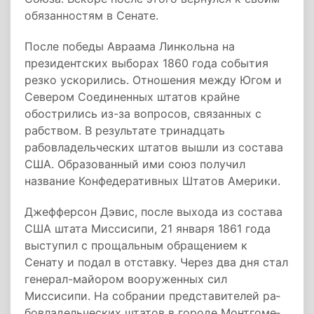
обязанностям в Сенате.
После победы Авраама Линкольна на
президентских выборах 1860 года события
резко ускорились. Отношения между Югом и
Севером Соединенных штатов крайне
обострились из-за вопросов, связанных с
рабством. В результате тринадцать
рабовладельческих штатов вышли из состава
США. Образованный ими союз получил
название Конфедеративных Штатов Америки.
Джефферсон Дэвис, после выхода из состава
США штата Миссисипи, 21 января 1861 года
выступил с прощальным обращением к
Сенату и подал в отставку. Через два дня стал
генерал-майором вооруженных сил
Миссисипи. На со­б­ра­нии пред­ста­ви­те­лей ра­
бо­вла­дельческих шта­тов в городе Монт­го­ме­