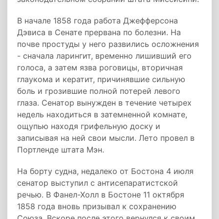
В начале 1858 года работа Джефферсона
Дэвиса в Сенате прервана по болезни. На
почве простуды у него развились осложнения
- сначала ларингит, временно лишивший его
голоса, а затем язва роговицы, вторичная
глаукома и кератит, причинявшие сильную
боль и грозившие полной потерей левого
глаза. Сенатор вынужден в течение четырех
недель находиться в затемненной комнате,
ощупью находя грифельную доску и
записывая на ней свои мысли. Лето провел в
Портленде штата Мэн.
На борту судна, недалеко от Бостона 4 июля
сенатор выступил с антисепаратистской
речью. В Фанел-Холл в Бостоне 11 октября
1858 года вновь призывал к сохранению
Союза. Вскоре после этого вернулся к своим