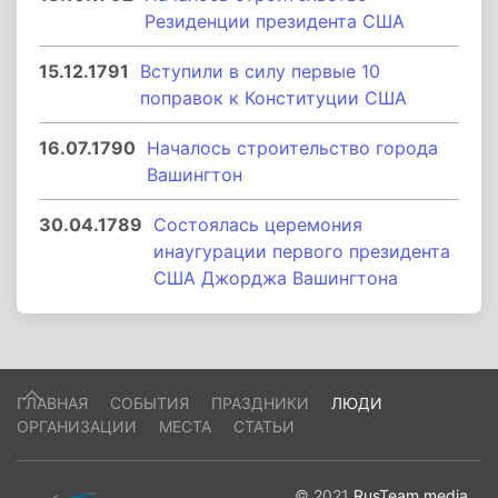
Резиденции президента США
15.12.1791
Вступили в силу первые 10
поправок к Конституции США
16.07.1790
Началось строительство города
Вашингтон
30.04.1789
Состоялась церемония
инаугурации первого президента
США Джорджа Вашингтона
ГЛАВНАЯ
СОБЫТИЯ
ПРАЗДНИКИ
ЛЮДИ
ОРГАНИЗАЦИИ
МЕСТА
СТАТЬИ
© 2021
RusTeam.media