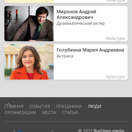
Миронов Андрей
Александрович
Драмматический актер
Культура
Голубкина Мария Андреевна
Актриса
Культура
ГЛАВНАЯ
СОБЫТИЯ
ПРАЗДНИКИ
ЛЮДИ
ОРГАНИЗАЦИИ
МЕСТА
СТАТЬИ
© 2021
RusTeam.media