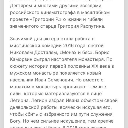
Дегтярем и многими другими звездами
российского кинематографа в масштабном
проекте «Григорий Р.» о жизни и гибели
знаменитого старца Григория Распутина.
Значимой для актера стала работа в
мистической комедии 2016 года, снятой
Николаем Досталем, «Монах и бес». Борис
Каморзин сыграл настоятеля монастыря. По
сюжету истории первой половины XIX века в
мужском монастыре появляется новый
насельник Иван Семенович. Но вместе с
монахом в монастырь проникают темные
силы, которые материализуются в лице
Легиона. Легион избрал Ивана объектом своей
дьявольской работы, всячески искушая его,
чтобы сбить с избранного им пути служения
Богу. Но чем сильнее искушение, тем крепче
духовные силы Ивана. В 2016 году актеру