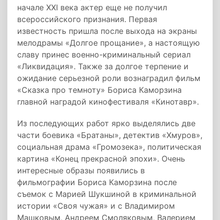
начале XXI века актер еще не получил
всероссийского признания. Первая
известность пришла после выхода на экраны
мелодрамы «Долгое прощание», а настоящую
славу принес военно-криминальный сериал
«Ликвидация». Также за долгое терпение и
ожидание серьезной роли вознаградил фильм
«Сказка про темноту» Бориса Каморзина
главной наградой кинофестиваля «Кинотавр».
Из последующих работ ярко выделялись две
части боевика «Братаны», детектив «Хмуров»,
социальная драма «Громозека», политическая
картина «Конец прекрасной эпохи». Очень
интересные образы появились в
фильмографии Бориса Каморзина после
съемок с Марией Шукшиной в криминальной
истории «Своя чужая» и с Владимиром
Машковым, Андреем Смоляковым, Валерием