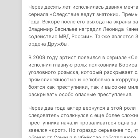
Через десять лет исполнилась давняя мечт
сериала «Следствие ведут знатоки». Премь
года. Вскоре после его выхода на экраны 
Владимир Васильев наградил Леонида Кане
содействие МВД России». Также является 
ордена Дружбы.
В 2009 году артист появился в сериале «С
исполнил главную роль: полковника Бориса
уголовного розыска, который раскрывает с
прямолинейностью и нелюбовью к коррупции
боятся как преступники, так и высокие ми
раскрывать особо опасные преступления.
Через два года актер вернулся в этой роли
следователь столкнулся с еще более слож
преступника начали проваливаться одна за д
завелся «крот». Но гораздо серьезнее то, 
обвиняют Семина в убийстве собственного 