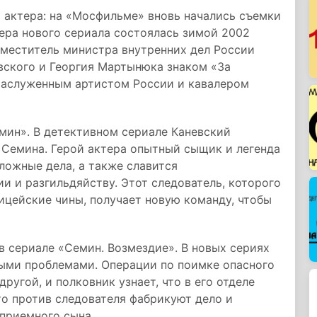
а актера: на «Мосфильме» вновь начались съемки
ера нового сериала состоялась зимой 2002
заместитель министра внутренних дел России
вского и Георгия Мартынюка знаком «За
Заслуженным артистом России и кавалером
емин». В детективном сериале Каневский
 Семина. Герой актера опытный сыщик и легенда
ложные дела, а также славится
 и разгильдяйству. Этот следователь, которого
лицейские чины, получает новую команду, чтобы
 в сериале «Семин. Возмездие». В новых сериях
ными проблемами. Операции по поимке опасного
ругой, и полковник узнает, что в его отделе
что против следователя фабрикуют дело и
приемного сына.