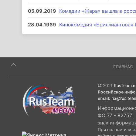
05.09.2019
Комедии «Жара» вышла в росс
28.04.1969
Кинокомедия «Бриллиантовая 
ГЛАВНАЯ
© 2021
RusTeam.m
Российское инфо
email:
ria@rus.tea
Информационное
ФС 77 - 82757,
знак информац
При полном или ч
сайтов интеракти