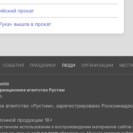
ийский прокат
Рука» вышла в прокат
СОБЫТИЯ
ПРАЗДНИКИ
ЛЮДИ
ОРГАНИЗАЦИИ
МЕСТ
edia
рмационное агентство Рустим
m
.
 агентство «Рустим», зарегистрировано Роскомнадзор
ионной продукции 16+
астичном использовании и воспроизведении материалов сайтов
вная ссылка на сайт
rus.team
обязательна. Мнение авторов публ