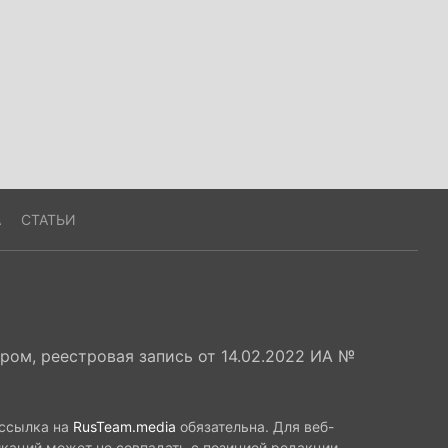
А
СТАТЬИ
ом, реестровая запись от 14.02.2022 ИА №
 ссылка на
RusTeam.media
обязательна. Для веб-
икаций может не совпадать с позицией редакции