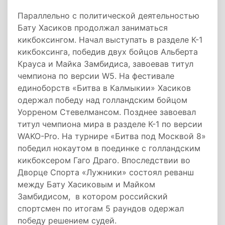
Параллельно с политической деятельностью
Бату Хасиков продолжал заниматься
кикбоксингом. Начал выступать в разделе К-1
кикбоксинга, победив двух бойцов Альберта
Крауса и Майка Замбидиса, завоевав титул
чемпиона по версии W5. На фестивале
единоборств «Битва в Калмыкии» Хасиков
одержал победу над голландским бойцом
Уорреном Стевелмансом. Позднее завоевал
титул чемпиона мира в разделе К-1 по версии
WAKO-Pro. На турнире «Битва под Москвой 8»
победил нокаутом в поединке с голландским
кикбоксером Гаго Драго. Впоследствии во
Дворце Спорта «Лужники» состоял реванш
между Бату Хасиковым и Майком
Замбидисом, в котором российский
спортсмен по итогам 5 раундов одержал
победу решением судей.