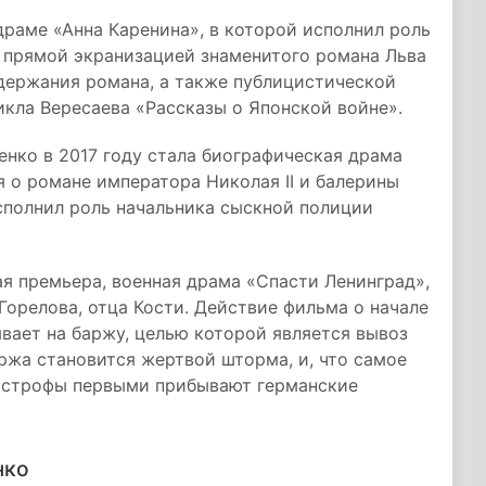
 драме «Анна Каренина», в которой исполнил роль
е прямой экранизацией знаменитого романа Льва
одержания романа, а также публицистической
икла Вересаева «Рассказы о Японской войне».
нко в 2017 году стала биографическая драма
 о романе императора Николая II и балерины
полнил роль начальника сыскной полиции
я премьера, военная драма «Спасти Ленинград»,
Горелова, отца Кости. Действие фильма о начале
вает на баржу, целью которой является вывоз
аржа становится жертвой шторма, и, что самое
тастрофы первыми прибывают германские
нко