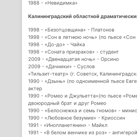
1988 - «Невидимка»
Калининградский областной драматически
1998 - «Безотцовщина» - Платонов
1998 - «Сон в летнюю ночь» (по пьесе «Со
1998 - «До-до» - Чайка
1998 - «Соната призраков» - студент
2009 - «Двенадцатая ночь» - Орсино
2009 - «Дачники» - Суслов
«Тильзит-театр» (г. Советск, Калининградск
1990 - «Дзынь» (по одноименной пьесе Евге
актер
1990 - «Ромео и Джульетта»(по пьесе «Ром
двоюродный брат и друг Ромео
1990 - «Белоснежка и семь гномов» - мини
1990 - «Любовное безумие» - Криоссин
1991 - «Инопланетянин» - Майкл
1991 - «В белом венчике из роз» - антигеро