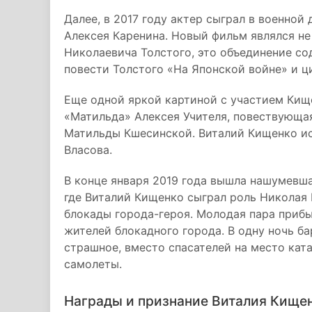
Далее, в 2017 году актер сыграл в военной
Алексея Каренина. Новый фильм являлся н
Николаевича Толстого, это объединение с
повести Толстого «На Японской войне» и ц
Еще одной яркой картиной с участием Кище
«Матильда» Алексея Учителя, повествующая
Матильды Кшесинской. Виталий Кищенко ис
Власова.
В конце января 2019 года вышла нашумевша
где Виталий Кищенко сыграл роль Николая 
блокады города-героя. Молодая пара прибы
жителей блокадного города. В одну ночь б
страшное, вместо спасателей на место ка
самолеты.
Награды и признание Виталия Кище