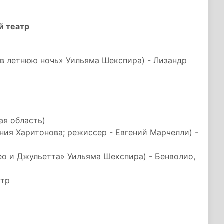
й театр
н в летнюю ночь» Уильяма Шекспира) - Лизандр
ая область)
ния Харитонова; режиссер - Евгений Марчелли) -
ео и Джульетта» Уильяма Шекспира) - Бенволио,
стр
й