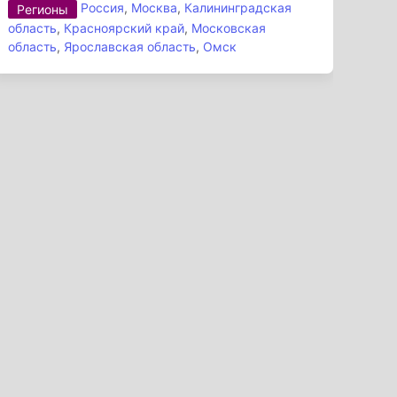
Россия
,
Москва
,
Калининградская
Регионы
область
,
Красноярский край
,
Московская
область
,
Ярославская область
,
Омск