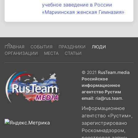
учебное заведение в России
«Мариинская женская Гимназия»
ГЛАВНАЯ
СОБЫТИЯ
ПРАЗДНИКИ
ЛЮДИ
ОРГАНИЗАЦИИ
МЕСТА
СТАТЬИ
© 2021
RusTeam.media
Российское
информационное
агентство Рустим
email:
ria@rus.team
.
Информационное
агентство «Рустим»,
зарегистрировано
Роскомнадзором,
реестровая запись