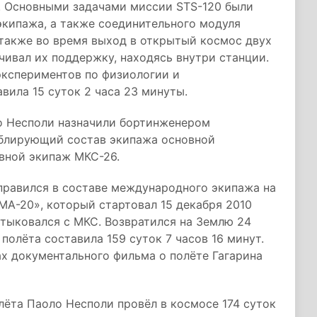
а . Основными задачами миссии STS-120 были
экипажа, а также соединительного модуля
 также во время выход в открытый космос двух
ивал их поддержку, находясь внутри станции.
экспериментов по физиологии и
вила 15 суток 2 часа 23 минуты.
о Несполи назначили бортинженером
блирующий состав экипажа основной
вной экипаж МКС-26.
правился в составе международного экипажа на
А-20», который стартовал 15 декабря 2010
стыковался с МКС. Возвратился на Землю 24
полёта составила 159 суток 7 часов 16 минут.
х документального фильма о полёте Гагарина
лёта Паоло Несполи провёл в космосе 174 суток