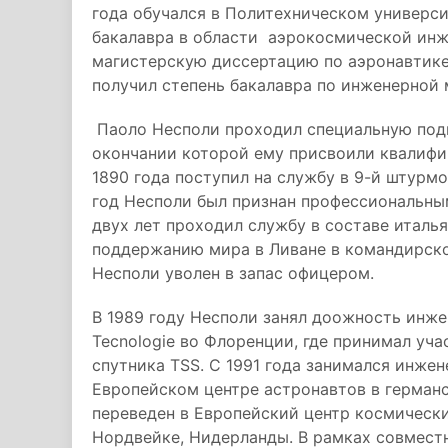
года обучался в Политехническом универси
бакалавра в области аэрокосмической инж
магистерскую диссертацию по аэронавтике 
получил степень бакалавра по инженерной 
Паоло Несполи проходил специальную подг
окончании которой ему присвоили квалифи
1890 года поступил на службу в 9-й штурм
год Несполи был признан профессиональным
двух лет проходил службу в составе италь
поддержанию мира в Ливане в командирско
Несполи уволен в запас офицером.
В 1989 году Несполи занял доожность инж
Tecnologie во Флоренции, где принимал уча
спутника TSS. С 1991 года занимался инже
Европейском центре астронавтов в германс
переведен в Европейский центр космически
Нордвейке, Нидерланды. В рамках совмест