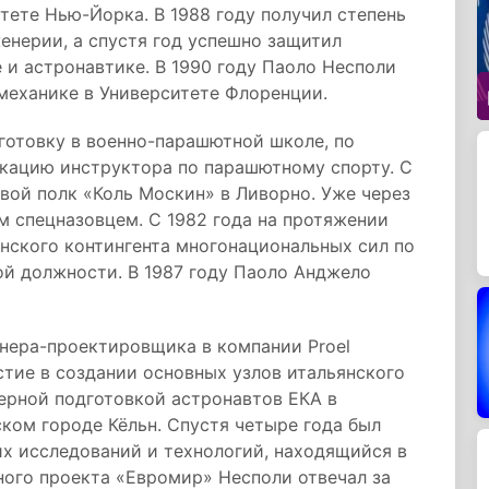
тете Нью-Йорка. В 1988 году получил степень
енерии, а спустя год успешно защитил
и астронавтике. В 1990 году Паоло Несполи
механике в Университете Флоренции.
отовку в военно-парашютной школе, по
кацию инструктора по парашютному спорту. С
овой полк «Коль Москин» в Ливорно. Уже через
 спецназовцем. С 1982 года на протяжении
янского контингента многонациональных сил по
й должности. В 1987 году Паоло Анджело
енера-проектировщика в компании Proel
стие в создании основных узлов итальянского
нерной подготовкой астронавтов ЕКА в
ком городе Кёльн. Спустя четыре года был
х исследований и технологий, находящийся в
ного проекта «Евромир» Несполи отвечал за