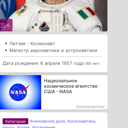
6
Летчик - Космонавт
Магистр аэронавтики и астронавтики
Дата рождения: 6 апреля 1957 года
(69 лет)
Национальное
космическое агентство
США - NASA
Космонавтика
Инженерное дело
,
Космонавтика
,
Категории
Наука
,
Армия
,
Управление