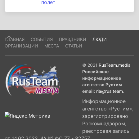
полет
ГЛАВНАЯ
СОБЫТИЯ
ПРАЗДНИКИ
ЛЮДИ
ОРГАНИЗАЦИИ
МЕСТА
СТАТЬИ
© 2021
RusTeam.media
Российское
информационное
агентство Рустим
email:
ria@rus.team
.
Информационное
агентство «Рустим»,
зарегистрировано
Роскомнадзором,
реестровая запись
от 14.02.2022 ИА № ФС 77 - 82757,