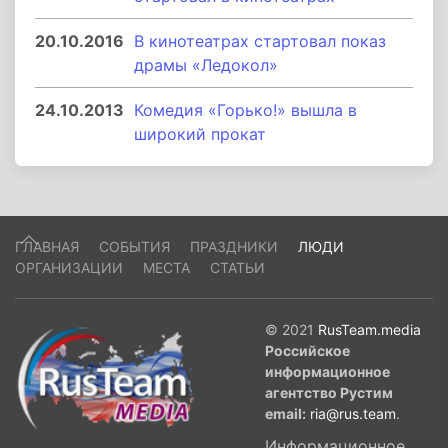
20.10.2016
В кинотеатрах стартовал показ
драмы «Ледокол»
24.10.2013
Комедия «Горько!» вышла в
широкий прокат
ГЛАВНАЯ
СОБЫТИЯ
ПРАЗДНИКИ
ЛЮДИ
ОРГАНИЗАЦИИ
МЕСТА
СТАТЬИ
© 2021
RusTeam.media
Российское
информационное
агентство Рустим
email:
ria@rus.team
.
Информационное