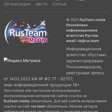
ОРГАНИЗАЦИИ
МЕСТА
СТАТЬИ
© 2021
RusTeam.media
Российское
информационное
агентство Рустим
email:
ria@rus.team
.
Информационное
агентство «Рустим»,
зарегистрировано
Роскомнадзором,
реестровая запись
от 14.02.2022 ИА № ФС 77 - 82757,
знак информационной продукции 16+
При полном или частичном использовании и
воспроизведении материалов сайтов ссылка на
RusTeam.media
обязательна. Для веб-сайтов интерактивная
ссылка на сайт
rus.team
обязательна. Мнение авторов
публикаций может не совпадать с позицией редакции