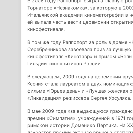
В 2006 году Раппопорт сыграла главную ро
Торнаторе «Незнакомка», за которую в 200
Итальянской академии кинематографии в н
ей выпала честь вести церемонии открытия
кинофестиваля.
В том же году Раппопорт за роль в драме 
Серебренникова завоевала приз за лучшую
кинофестиваля «Кинотавр» и призом «Белы
Гильдии кинокритиков России.
В следующем, 2009 году на церемонии вру
Ксения стала лауреатом в двух номинациях:
фильме «Юрьев день» и «Лучшая женская ро
«Ликвидация» режиссера Сергея Урсуляка.
В мае 2009 года «за выдающуюся гражданс
премии «Симпатия», учрежденной в 1971 г
римской истории Доменико Пертика. На X
лауреатов премии актрисе вручена статуэт