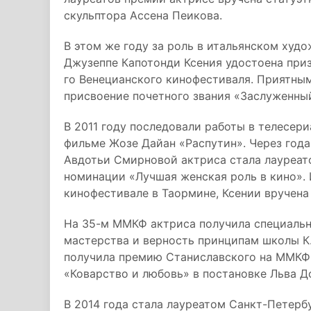
скульптора Ассена Пеикова.
В этом же году за роль в итальянском ху
Джузеппе Капотонди Ксения удостоена приз
го Венецианского кинофестиваля. Приятным
присвоение почетного звания «Заслуженны
В 2011 году последовали работы в телесер
фильме Жозе Дайан «Распутин». Через года
Авдотьи Смирновой актриса стала лауреат
номинации «Лучшая женская роль в кино».
кинофестивале в Таормине, Ксении вручена
На 35-м ММКФ актриса получила специальн
мастерства и верность принципам школы К.
получила премию Станиславского на ММКФ 
«Коварство и любовь» в постановке Льва Д
В 2014 года стала лауреатом Санкт-Петер