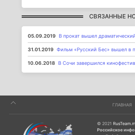
СВЯЗАННЫЕ Н
05.09.2019
В прокат вышел драматически
31.01.2019
Фильм «Русский Бес» вышел в 
10.06.2018
В Сочи завершился кинофестив
ГЛАВНАЯ
© 2021
RusTeam.m
Российское инфо