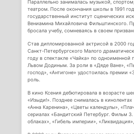
Параллельно занималась музыкой, спортом,
театром. После окончания школы в 1991 го
государственный институт сценических иск
Вениамина Михайловича Фильштинского. П
бросала учебу, сомневаясь в своем призван
Став дипломированной актрисой в 2000 го
Санкт-Петербургского Малого драматическо
году в спектакле «Чайка» по одноименной 
Львом Додиным. За роли в «Дяде Ване», «Пь
господ», «Антигоне» удостоилась премии «
роль.
В кино Ксения дебютировала в возрасте ше
«Изыди!». Позднее снималась в кинолентах 
«Анна Каренина», «Цветы календулы», «Плач
сериалах «Бандитский Петербург. Фильм 3.
облаках», «Гибель империи», «Ликвидация»