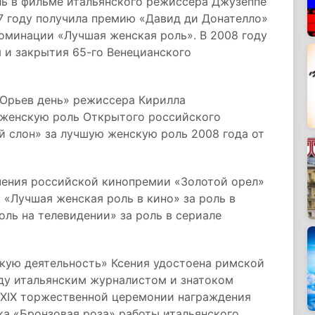
ль в фильме итальянского режиссера Джузеппе
7 году получила премию «Давид ди Донателло»
оминации «Лучшая женская роль». В 2008 году
 и закрытия 65-го Венецианского
«Юрьев день» режиссера Кирилла
 женскую роль Открытого российского
й слон» за лучшую женскую роль 2008 года от
чения российской кинопремии «Золотой орел»
 «Лучшая женская роль в кино» за роль в
ль на телевидении» за роль в сериале
кую деятельность» Ксения удостоена римской
оду итальянским журналистом и знатоком
XXIX торжественной церемонии награждения
ка «Бронзовая роза» работы итальянского