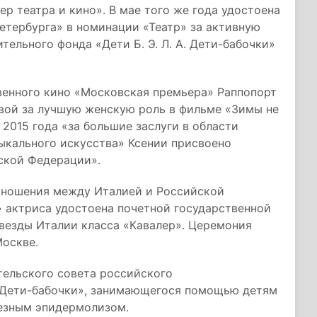
р театра и кино». В мае того же года удостоена
етербурга» в номинации «Театр» за активную
тельного фонда «Дети Б. Э. Л. А. Дети-бабочки»
твенного кино «Московская премьера» Раппопорт
вой за лучшую женскую роль в фильме «Зимы не
2015 года «за большие заслуги в области
ыкального искусства» Ксении присвоено
ской Федерации».
отношения между Италией и Российской
 актриса удостоена почетной государственной
везды Италии класса «Кавалер». Церемония
Москве.
ительского совета российского
А. Дети-бабочки», занимающегося помощью детям
лезным эпидермолизом.