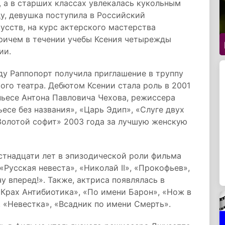
 а в старших классах увлекалась кукольным
ду, девушка поступила в Российский
усств, на курс актерского мастерства
ричем в течении учебы Ксения четырежды
ии.
ду Раппопорт получила приглашение в труппу
го театра. Дебютом Ксении стала роль в 2001
пьесе Антона Павловича Чехова, режиссера
есе без названия», «Царь Эдип», «Слуге двух
Золотой софит» 2003 года за лучшую женскую
стнадцати лет в эпизодической роли фильма
«Русская невеста», «Николай II», «Прокофьев»,
у вперед!». Также, актриса появлялась в
 Крах Антибиотика», «По имени Барон», «Нож в
, «Невестка», «Всадник по имени Смерть».