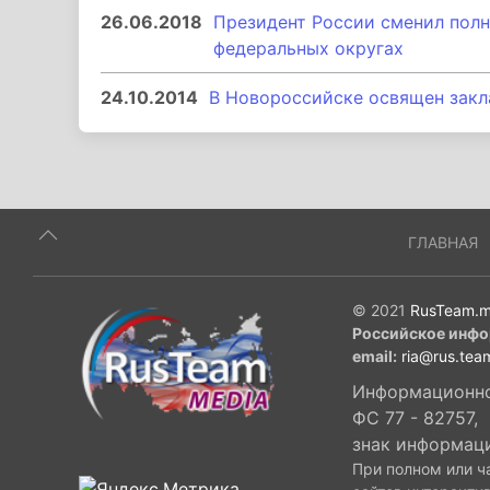
26.06.2018
Президент России сменил полн
федеральных округах
24.10.2014
В Новороссийске освящен закл
ГЛАВНАЯ
© 2021
RusTeam.m
Российское инфо
email:
ria@rus.tea
Информационное
ФС 77 - 82757,
знак информац
При полном или ч