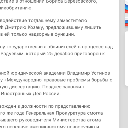
дствие в отношении Бориса Березовского,
еликобританию.
тиводействие тогдашнему заместителю
РФ Дмитрию Козаку, предложившему лишить
в ей только надзорные функции.
ппу государственных обвинителей в процессе над
Радуевым, который 25 декабря приговорен к
енной юридической академии Владимир Устинов
му «Международно-правовые проблемы борьбы с
кую диссертацию. Позднее закончил
Иностранных Дел России.
вержден в должности по представлению
ого же года Генеральная Прокуратура смогла
бывшего руководителя Министерства атома
его передаче американскому правосудию и