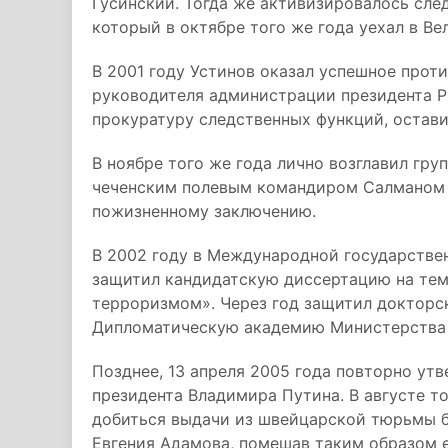
Гусинский. Тогда же активизировалось сле
который в октябре того же года уехал в В
В 2001 году Устинов оказал успешное про
руководителя администрации президента 
прокуратуру следственных функций, остави
В ноябре того же года лично возглавил гру
чеченским полевым командиром Салманом 
пожизненному заключению.
В 2002 году в Международной государств
защитил кандидатскую диссертацию на те
терроризмом». Через год защитил докторс
Дипломатическую академию Министерства 
Позднее, 13 апреля 2005 года повторно ут
президента Владимира Путина. В августе т
добиться выдачи из швейцарской тюрьмы 
Евгения Адамова, помешав таким образом 