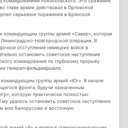
д командованием Рокоссовского. Это сражение
во главе армии действовал в Орловской
терпел серьезное поражение в Брянской
чен командующим группы армий «Север», которая
в Ленинградско-Новгородской операции. В
дочное отступление немецких войск в
ательно остановить советское наступление
тского командования по глубокому прорыву
ние генерал-фельдмаршала.
н командующим группы армий «Юг». В начале
ющегося фронта, будучи назначенным
тр», которую практически полностью
Ему удалось остановить советское наступление
им всю Белоруссию и восточную
ппой армий «B» и являлся главнокомандующим