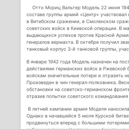
Отто Мориц Вальтер Модель 22 июня 1941 
составе группы армий «Центр» участвовал
в Витебском сражении, в Смоленском сраж
советских войск в Киевской операции. В м
выдающихся успехов против Красной Армии
генералов вермахта. В октябре получил зва
танковый корпус 3-й танковой группы, учас
В январе 1942 года Модель назначен на по
действиями германских войск в Ржевской б
войскам значительные потери и отразить н
Произведен в чин генерал-полковника. Вес
обстановки на советско-германском фронте
отразив попытки советского командования
В летней кампании армия Моделя наносила 
Однако в начавшейся 5 июля Курской битве
продвинуться вперед с большими потерями