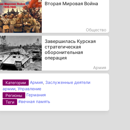
Вторая Мировая Война
Общество
Завершилась Курская
стратегическая
оборонительная
операция
Армия
Армия
,
Заслуженные деятели
Категории
армии
,
Управление
Германия
Регионы
#вечная память
Теги