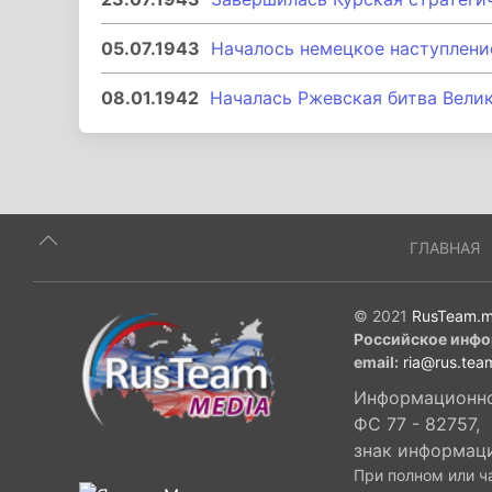
05.07.1943
Началось немецкое наступление
08.01.1942
Началась Ржевская битва Вели
ГЛАВНАЯ
© 2021
RusTeam.m
Российское инфо
email:
ria@rus.tea
Информационное
ФС 77 - 82757,
знак информац
При полном или ч