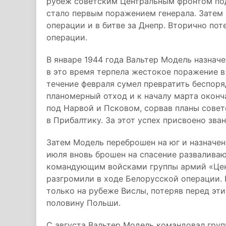
рубеж советским Центральным фронтом по
стало первым поражением генерала. Затем 
операции и в битве за Днепр. Вторично по
операции.
В январе 1944 года Вальтер Модель назна
в это время терпела жестокое поражение 
течение февраля сумел превратить беспоря
планомерный отход и к началу марта оконч
под Нарвой и Псковом, сорвав планы сове
в Прибалтику. За этот успех присвоено зва
Затем Модель переброшен на юг и назначе
июля вновь брошен на спасение развалива
командующим войсками группы армий «Цен
разгромили в ходе Белорусской операции. 
только на рубеже Вислы, потеряв перед эт
половину Польши.
С августа Вальтер Модель командовал гру