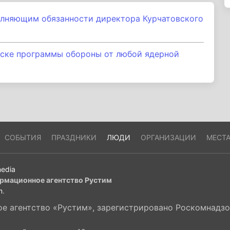
олняющим обязанности директора Курчатовского
уске программы обороны от любой ядерной
СОБЫТИЯ
ПРАЗДНИКИ
ЛЮДИ
ОРГАНИЗАЦИИ
МЕСТ
edia
рмационное агентство Рустим
m
.
 агентство «Рустим», зарегистрировано Роскомнадзор