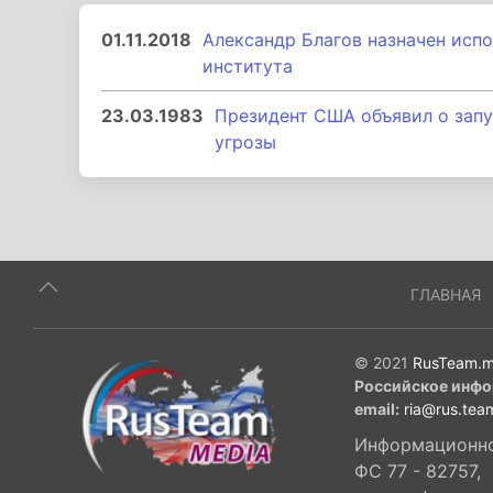
01.11.2018
Александр Благов назначен исп
института
23.03.1983
Президент США объявил о зап
угрозы
ГЛАВНАЯ
© 2021
RusTeam.m
Российское инфо
email:
ria@rus.tea
Информационное
ФС 77 - 82757,