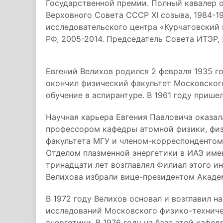
Государственной премии. Полный кавалер о
Верховного Совета СССР XI созыва, 1984-1
исследовательского центра «Курчатовский
РФ, 2005-2014. Председатель Совета ИТЭР, 
Евгений Велихов родился 2 февраля 1935 го
окончил физический факультет Московског
обучение в аспирантуре. В 1961 году прише
Научная карьера Евгения Павловича оказал
профессором кафедры атомной физики, фи
факультета МГУ и членом-корреспондентом
Отделом плазменной энергетики в ИАЭ имен
тринадцати лет возглавлял Филиал этого ин
Велихова избрали вице-президентом Акаде
В 1972 году Велихов основал и возглавил н
исследований Московского физико-техниче
энергетики. В 1976 году на базе этой кафе