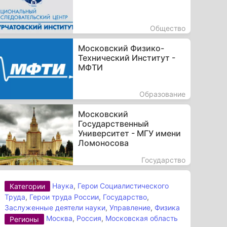
Общество
Московский Физико-
Технический Институт -
МФТИ
Образование
Московский
Государственный
Университет - МГУ имени
Ломоносова
Государство
Наука
,
Герои Социалистического
Категории
Труда
,
Герои труда России
,
Государство
,
Заслуженные деятели науки
,
Управление
,
Физика
Москва
,
Россия
,
Московская область
Регионы