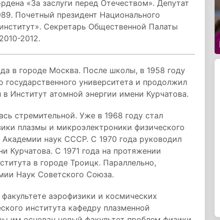
рдена «За заслуги перед Отечеством». Депутат
989. Почетный президент Национального
 институт». Секретарь Общественной Палаты
2010-2012.
да в городе Москва. После школы, в 1958 году
о государственного университета и продолжил
л в Институт атомной энергии имени Курчатова.
ась стремительной. Уже в 1968 году стал
зики плазмы и микроэлектроники физического
 Академии наук СССР. С 1970 года руководил
и Курчатова. С 1971 года на протяжении
ститута в городе Троицк. Параллельно,
мии Наук Советского Союза.
а факультете аэрофизики и космических
ского института кафедру плазменной
дры им основан новый факультет проблем физики