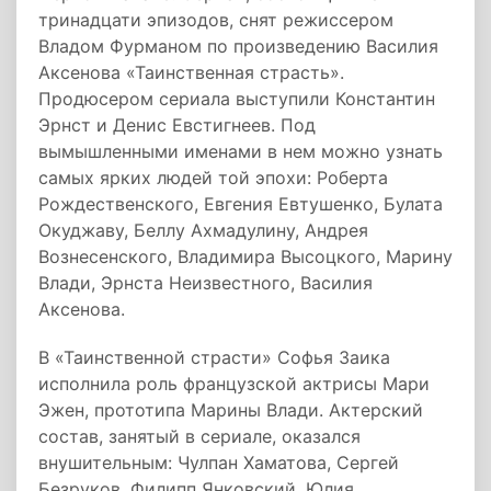
тринадцати эпизодов, снят режиссером
Владом Фурманом по произведению Василия
Аксенова «Таинственная страсть».
Продюсером сериала выступили Константин
Эрнст и Денис Евстигнеев. Под
вымышленными именами в нем можно узнать
самых ярких людей той эпохи: Роберта
Рождественского, Евгения Евтушенко, Булата
Окуджаву, Беллу Ахмадулину, Андрея
Вознесенского, Владимира Высоцкого, Марину
Влади, Эрнста Неизвестного, Василия
Аксенова.
В «Таинственной страсти» Софья Заика
исполнила роль французской актрисы Мари
Эжен, прототипа Марины Влади. Актерский
состав, занятый в сериале, оказался
внушительным: Чулпан Хаматова, Сергей
Безруков, Филипп Янковский, Юлия