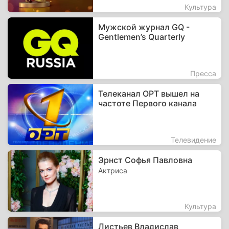
Культура
Мужской журнал GQ -
Gentlemen’s Quarterly
Пресса
Телеканал ОРТ вышел на
частоте Первого канала
Телевидение
Эрнст Софья Павловна
Актриса
Культура
Листьев Владислав