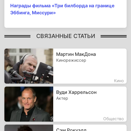
Награды фильма «Три билборда на границе
Эббинга, Миссури»
СВЯЗАННЫЕ СТАТЬИ
Мартин МакДона
Кинорежиссер
Кино
Вуди Харрельсон
Актер
Общество
Сэм Рокуэлл