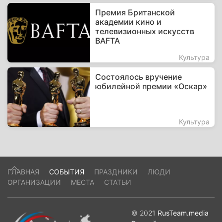
Премия Британской
академии кино и
телевизионных искусств
BAFTA
Культура
Состоялось вручение
юбилейной премии «Оскар»
Культура
ГЛАВНАЯ
СОБЫТИЯ
ПРАЗДНИКИ
ЛЮДИ
ОРГАНИЗАЦИИ
МЕСТА
СТАТЬИ
© 2021
RusTeam.media