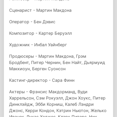
Сценарист - Мартин Макдона
Оператор - Бен Дэвис
Композитор - Картер Беруэлл
Художник - Инбал Уайнберг
Продюсеры - Мартин Макдона, Грэм
Бродбент, Питер Чернин, Бен Найт, Дьярмуид
Маккиоун, Берген Суонсон
Кастинг-директор - Сара Финн
Актеры - Фрэнсис Макдорманд, Вуди
Харрельсон, Сэм Рокуэлл, Джон Хоукс, Питер
Динклэйдж, Эбби Корниш, Калеб Лэндри
Джонс, Керри Кондон, Кэтрин Ньютон, Желько
Иванек, Лукас Хеджес, Кларк Питерс, Ник