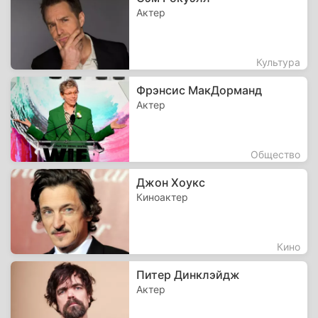
Актер
Культура
Фрэнсис МакДорманд
Актер
Общество
Джон Хоукс
Киноактер
Кино
Питер Динклэйдж
Актер