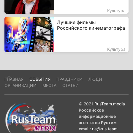
Культура
Лучшие фильмы
Российского кинематографа
Культура
ГЛАВНАЯ
СОБЫТИЯ
ПРАЗДНИКИ
ЛЮДИ
ОРГАНИЗАЦИИ
МЕСТА
СТАТЬИ
© 2021
RusTeam.media
Российское
информационное
агентство Рустим
email:
ria@rus.team
.