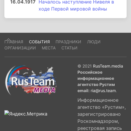
16.04.1917
Началось наступление Нивеля в
ходе Первой мировой войны
ГЛАВНАЯ
СОБЫТИЯ
ПРАЗДНИКИ
ЛЮДИ
ОРГАНИЗАЦИИ
МЕСТА
СТАТЬИ
© 2021
RusTeam.media
Российское
информационное
агентство Рустим
email:
ria@rus.team
.
Информационное
агентство «Рустим»,
зарегистрировано
Роскомнадзором,
реестровая запись