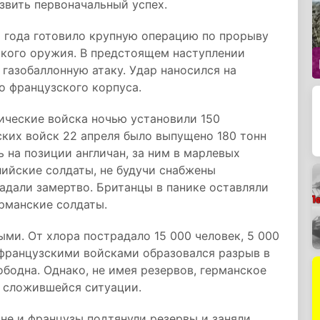
звить первоначальный успех.
5 года готовило крупную операцию по прорыву
кого оружия. В предстоящем наступлении
газобаллонную атаку. Удар наносился на
о французского корпуса.
ические войска ночью установили 150
ских войск 22 апреля было выпущено 180 тонн
 на позиции англичан, за ним в марлевых
лийские солдаты, не будучи снабжены
падали замертво. Британцы в панике оставляли
ерманские солдаты.
ми. От хлора пострадало 15 000 человек, 5 000
 французскими войсками образовался разрыв в
ободна. Однако, не имея резервов, германское
з сложившейся ситуации.
не и французы подтянули резервы и заняли