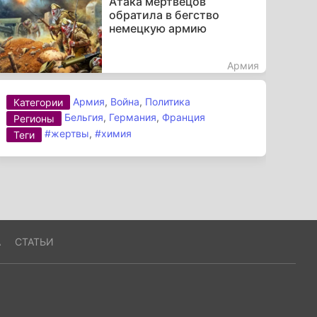
Атака мертвецов
обратила в бегство
немецкую армию
Армия
Армия
,
Война
,
Политика
Категории
Бельгия
,
Германия
,
Франция
Регионы
#жертвы
,
#химия
Теги
А
СТАТЬИ