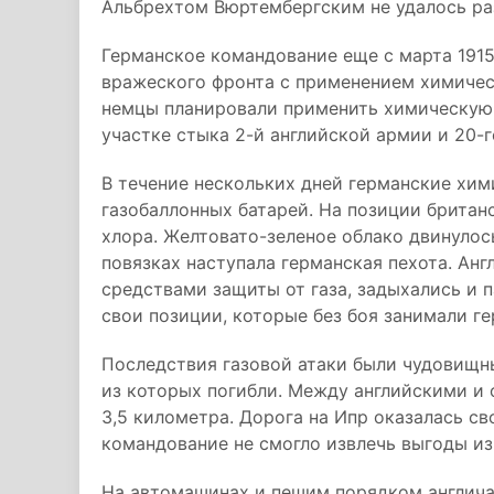
Альбрехтом Вюртембергским не удалось ра
Германское командование еще с марта 191
вражеского фронта с применением химичес
немцы планировали применить химическую 
участке стыка 2-й английской армии и 20-г
В течение нескольких дней германские хим
газобаллонных батарей. На позиции британ
хлора. Желтовато-зеленое облако двинулось
повязках наступала германская пехота. Анг
средствами защиты от газа, задыхались и 
свои позиции, которые без боя занимали г
Последствия газовой атаки были чудовищны
из которых погибли. Между английскими и
3,5 километра. Дорога на Ипр оказалась св
командование не смогло извлечь выгоды и
На автомашинах и пешим порядком англича