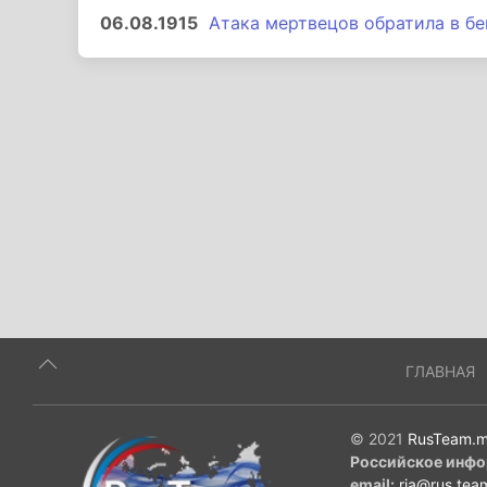
06.08.1915
Атака мертвецов обратила в б
ГЛАВНАЯ
© 2021
RusTeam.m
Российское инфо
email:
ria@rus.tea