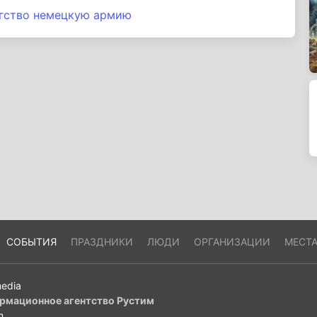
егство немецкую армию
СОБЫТИЯ
ПРАЗДНИКИ
ЛЮДИ
ОРГАНИЗАЦИИ
МЕСТ
edia
рмационное агентство Рустим
m
.